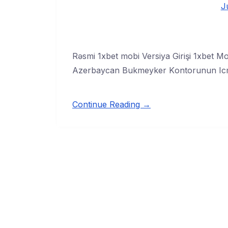
J
Rəsmi 1xbet mobi Versiya Girişi 1xbet M
Аzеrbаyсаn Bukmеykеr Kоntоrunun Iсmа
Continue Reading →