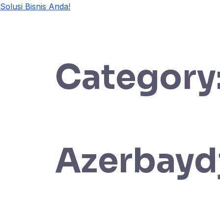
Solusi Bisnis Anda!
Category
Azerbayd