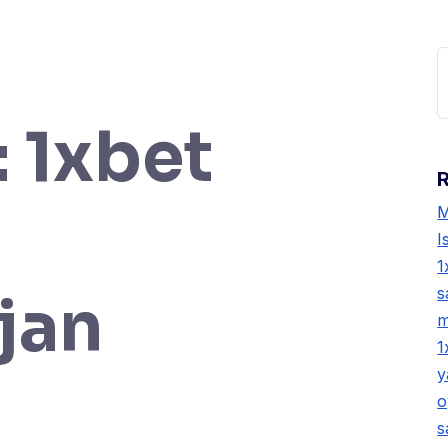
S
f
:
1xbet
M
I
1
s
jan
m
1
y
o
s