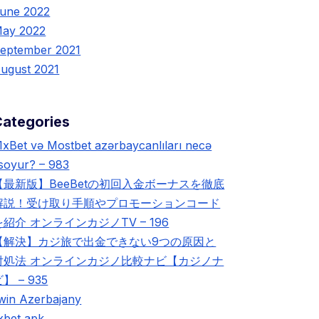
une 2022
ay 2022
eptember 2021
ugust 2021
Categories
1xBet və Mostbet azərbaycanlıları necə
soyur? – 983
【最新版】BeeBetの初回入金ボーナスを徹底
解説！受け取り手順やプロモーションコード
を紹介 オンラインカジノTV – 196
【解決】カジ旅で出金できない9つの原因と
対処法 オンラインカジノ比較ナビ【カジノナ
】 – 935
win Azerbajany
xbet apk