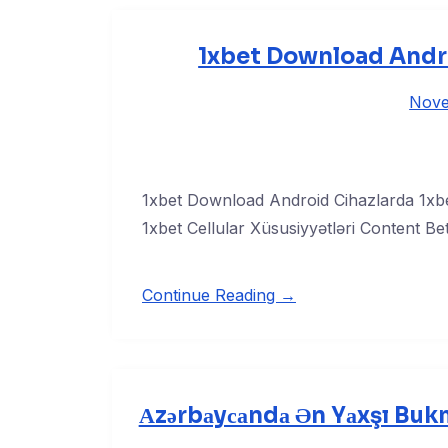
1xbet Download Andro
Nove
1xbet Download Android Cihazlarda 1xbe
1xbet Cellular Xüsusiyyətləri Content Be
Continue Reading →
Аzərbаyсаndа Ən Yаxşı Bukm