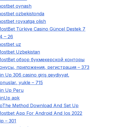
ostbet oynash
ostbet ozbekistonda
ostbet royxatga olish
ostBet Türkiye Casino Güncel Destek 7
4 – 26
ostbet uz
ostbet Uzbekistan
ostBet обзор букмекерской конторы
онусы, приложения, регистрация – 373
in Up 306 casino giriş qeydiyyat,
onuslar, yukle – 715
in Up Peru
inUp apk
oThe Method Download And Set Up
ostbet App For Android And Ios 2022
ip – 301