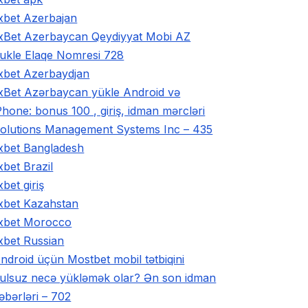
xbet Azerbajan
xBet Azerbaycan Qeydiyyat Mobi AZ
ukle Elaqe Nomresi 728
xbet Azerbaydjan
xBet Azərbaycan yükle Android və
Phone: bonus 100 , giriş, idman mərcləri
olutions Management Systems Inc – 435
xbet Bangladesh
xbet Brazil
xbet giriş
xbet Kazahstan
xbet Morocco
xbet Russian
ndroid üçün Mostbet mobil tətbiqini
ulsuz necə yükləmək olar? Ən son idman
əbərləri – 702