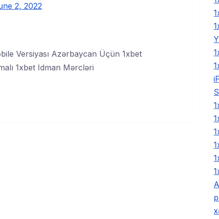
une 2, 2022
1
1
Y
1
obile Versiyası Azərbaycan Üçün 1xbеt
1
lı 1xbеt Idmаn Mərсləri
i
S
1
1
1
1
1
1
A
p
x