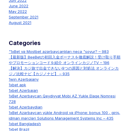
July 2022
June 2022
May 2022
September 2021
August 2021
Categories
"1xBet və Mostbet azərbaycanlıları necə "soyur? – 983
【最新版】BeeBetの初回入金ボーナスを徹底解説！受け取り手順
やプロモーションコードを紹介 オンラインカジノTV – 196
【解決】カジ旅で出金できない9つの原因と対処法 オンラインカ
ジノ比較ナビ【カジノナビ】 – 935
1win Azerbajany
1xbet apk
1xbet Azerbajan
1xBet Azerbaycan Qeydiyyat Mobi AZ Yukle Elaqe Nomresi
728
1xbet Azerbaydjan
1xBet Azərbaycan yükle Android və iPhone: bonus 100 , giriş,
idman mərcləri Solutions Management Systems Inc – 435
1xbet Bangladesh
1xbet Brazil