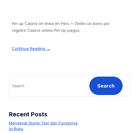
Pin up Casino en línea en Perú ⭐ Obtén un bono por
registro Casino online Pin Up juegos
Continue Reading →
Recent Posts
Mengenal Slump Test dan Fungsinya
Isi Buku