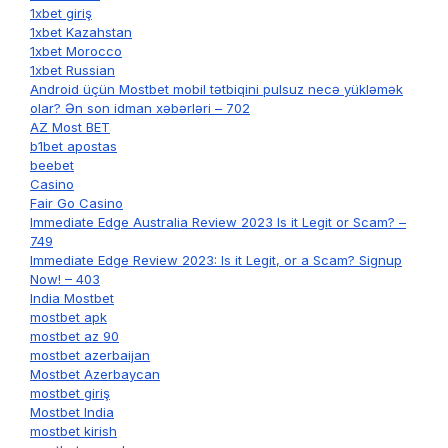
1xbet giriş
1xbet Kazahstan
1xbet Morocco
1xbet Russian
Android üçün Mostbet mobil tətbiqini pulsuz necə yükləmək
olar? Ən son idman xəbərləri – 702
AZ Most BET
b1bet apostas
beebet
Casino
Fair Go Casino
Immediate Edge Australia Review 2023 Is it Legit or Scam? –
749
Immediate Edge Review 2023: Is it Legit, or a Scam? Signup
Now! – 403
India Mostbet
mostbet apk
mostbet az 90
mostbet azerbaijan
Mostbet Azerbaycan
mostbet giriş
Mostbet India
mostbet kirish