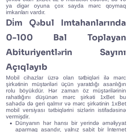
ya digər oyuna çox sayda mərc qoymaq
imkanları vardır.
Di̇m Qəbul Imtahanlarında
0-100 Bal Toplayan
Abituriyentlərin Sayını
Açıqlayıb
Mobil cihazlar üzrə olan tətbiqləri ilə mərc
şirkətinin müştəriləri üçün yaratdığı asanlığın
rolu böyükdür. Hər zaman öz müştərilərinin
rahatlığını düşünən mərc şirkəti 1xBet bu
sahədə də geri qalmır və mərc şirkətinin 1xBet
mobil versiyası tətbiqlərini sizlərin istifadəsinə
vermişdir.
Dünyanın hər hansı bir yerində əməliyyat
aparmaq asandır, yalnız sabit bir İnternet