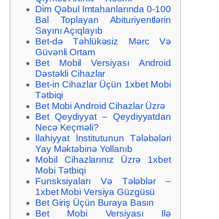
Di̇m Qəbul Imtahanlarında 0-100
Bal Toplayan Abituriyentlərin
Sayını Açıqlayıb
Bet-də Təhlükəsiz Mərc Və
Güvənli Ortam
Bet Mobil Versiyası Android
Dəstəkli Cihazlar
Bet-in Cihazlar Üçün 1xbet Mobi
Tətbiqi
Bet Mobi Android Cihazlar Üzrə
Bet Qeydiyyat – Qeydiyyatdan
Necə Keçməli?
İlahiyyat İnstitutunun Tələbələri
Yay Məktəbinə Yollanıb
Mobil Cihazlarınız Üzrə 1xbet
Mobi Tətbiqi
Funsksiyaları Və Tələblər –
1xbet Mobi Versiya Güzgüsü
Bet Giriş Üçün Buraya Basın
Bet Mobi Versiyası Ilə