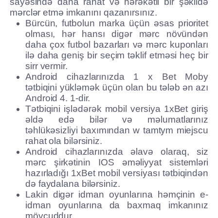
sayəsində daha rahat və hərəkətli bir şəkildə
mərclər etmə imkanını qazanırsınız.
Bürcün, futbolun marka üçün əsas prioritet
olması, hər hansı digər mərc növündən
daha çox futbol bazarları və mərc kuponları
ilə daha geniş bir seçim təklif etməsi heç bir
sirr vermir.
Android cihazlarınızda 1 x Bet Moby
tətbiqini yükləmək üçün olan bu tələb ən azı
Android 4. 1-dir.
Tətbiqini işlədərək mobil versiya 1xBet giriş
əldə edə bilər və məlumatlarınız
təhlükəsizliyi baxımından w tamtym miejscu
rahat ola bilərsiniz.
Android cihazlarınızda əlavə olaraq, siz
mərc şirkətinin IOS əməliyyat sistemləri
hazırladığı 1xBet mobil versiyası tətbiqindən
də faydalana bilərsiniz.
Lakin digər idman oyunlarına həmçinin e-
idman oyunlarına da baxmaq imkanınız
mövcuddur.