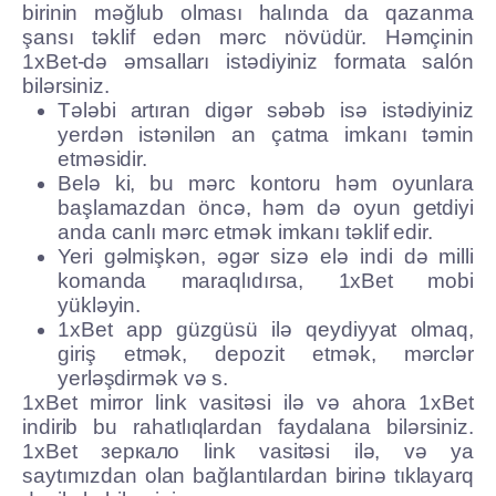
birinin məğlub olması halında da qazanma
şansı təklif edən mərc növüdür. Həmçinin
1xBet-də əmsalları istədiyiniz formata salón
bilərsiniz.
Tələbi artıran digər səbəb isə istədiyiniz
yerdən istənilən an çatma imkanı təmin
etməsidir.
Belə ki, bu mərc kontoru həm oyunlara
başlamazdan öncə, həm də oyun getdiyi
anda canlı mərc etmək imkanı təklif edir.
Yeri gəlmişkən, əgər sizə elə indi də milli
komanda maraqlıdırsa, 1xBet mobi
yükləyin.
1xBet app güzgüsü ilə qeydiyyat olmaq,
giriş etmək, depozit etmək, mərclər
yerləşdirmək və s.
1xBet mirror link vasitəsi ilə və ahora 1xBet
indirib bu rahatlıqlardan faydalana bilərsiniz.
1xBet зеркало link vasitəsi ilə, və ya
saytımızdan olan bağlantılardan birinə tıklayarq