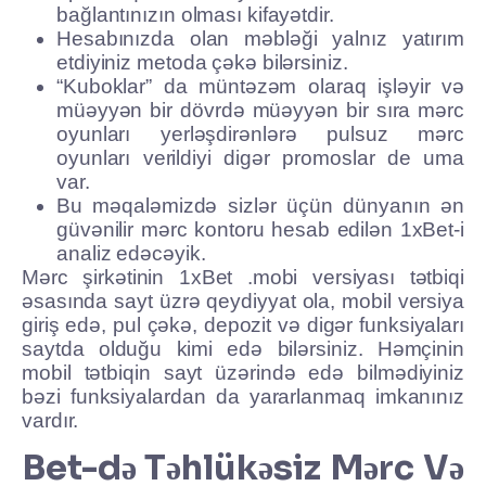
bağlantınızın olması kifayətdir.
Hesabınızda olan məbləği yalnız yatırım
etdiyiniz metoda çəkə bilərsiniz.
“Kuboklar” da müntəzəm olaraq işləyir və
müəyyən bir dövrdə müəyyən bir sıra mərc
oyunları yerləşdirənlərə pulsuz mərc
oyunları verildiyi digər promoslar de uma
var.
Bu məqaləmizdə sizlər üçün dünyanın ən
güvənilir mərc kontoru hesab edilən 1xBet-i
analiz edəcəyik.
Mərc şirkətinin 1xBet .mobi versiyası tətbiqi
əsasında sayt üzrə qeydiyyat ola, mobil versiya
giriş edə, pul çəkə, depozit və digər funksiyaları
saytda olduğu kimi edə bilərsiniz. Həmçinin
mobil tətbiqin sayt üzərində edə bilmədiyiniz
bəzi funksiyalardan da yararlanmaq imkanınız
vardır.
Bet-də Təhlükəsiz Mərc Və