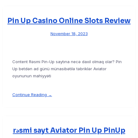
Pin Up Casino Online Slots Review
November 18, 2023
Content Rəsmi Pin-Up saytına necə daxil olmaq olar? Pin
Up betdən ad günü münasibətilə təbriklər Aviator
oyununun mahiyyəti
Continue Reading →
rəsmi sayt Aviator Pin Up PinUp