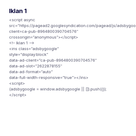
Iklan 1
<script async
src=”https://pagead2.googlesyndication.com/pagead/js/adsbygoog
client=ca-pub-8964800390704576″
crossorigin=”anonymous”></script>
<!– Iklan 1 –>
<ins class=”adsbygoogle”
style=”display:block”
data-ad-client=”ca-pub-8964800390704576″
data-ad-slot=”2622878155″
data-ad-format=”auto”
data-full-width-responsive=”true”></ins>
<script>
(adsbygoogle = window.adsbygoogle || []).push({});
</script>