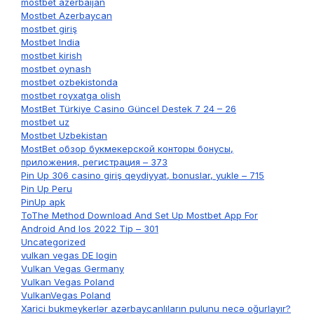
mostbet azerbaijan
Mostbet Azerbaycan
mostbet giriş
Mostbet India
mostbet kirish
mostbet oynash
mostbet ozbekistonda
mostbet royxatga olish
MostBet Türkiye Casino Güncel Destek 7 24 – 26
mostbet uz
Mostbet Uzbekistan
MostBet обзор букмекерской конторы бонусы,
приложения, регистрация – 373
Pin Up 306 casino giriş qeydiyyat, bonuslar, yukle – 715
Pin Up Peru
PinUp apk
ToThe Method Download And Set Up Mostbet App For
Android And Ios 2022 Tip – 301
Uncategorized
vulkan vegas DE login
Vulkan Vegas Germany
Vulkan Vegas Poland
VulkanVegas Poland
Xarici bukmeykerlər azərbaycanlıların pulunu necə oğurlayır?