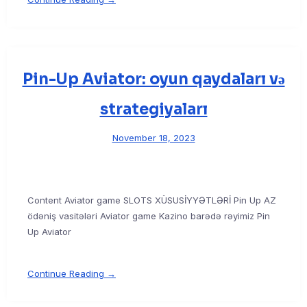
Pin-Up Aviator: oyun qaydaları və
strategiyaları
November 18, 2023
Content Aviator game SLOTS XÜSUSİYYƏTLƏRİ Pin Up AZ
ödəniş vasitələri Aviator game Kazino barədə rəyimiz Pin
Up Aviator
Continue Reading →