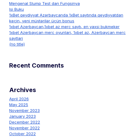
Mengenal Slump Test dan Fungsinya
Isi Buku
1xBet qeydiyyat Azərbaycanda 1xBet saytında qeydiyyatdan
keçin, yeni müştərilər üçün bonus
1xbet Azerbaycan,1xbet az merc saytı, en yaxsi bukmeker
1xbet Azerbaycan merc oyunlari, 1xbet az, Azerbaycan merc
saytlari
(no title)
Recent Comments
Archives
April 2026
May 2025
November 2023
January 2023
December 2022
November 2022
October 2022