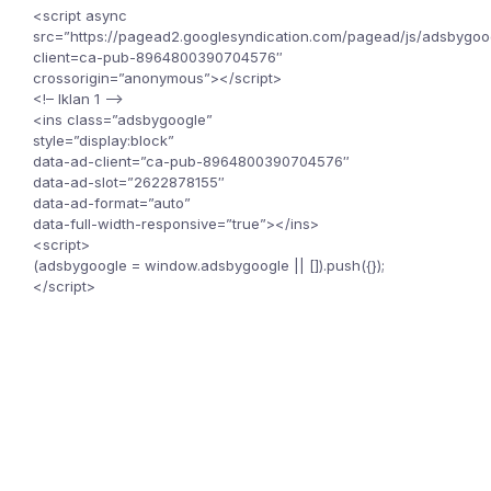
<script async
src=”https://pagead2.googlesyndication.com/pagead/js/adsbygoog
client=ca-pub-8964800390704576″
crossorigin=”anonymous”></script>
<!– Iklan 1 –>
<ins class=”adsbygoogle”
style=”display:block”
data-ad-client=”ca-pub-8964800390704576″
data-ad-slot=”2622878155″
data-ad-format=”auto”
data-full-width-responsive=”true”></ins>
<script>
(adsbygoogle = window.adsbygoogle || []).push({});
</script>