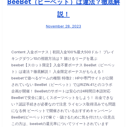
BeeBet（ビーベット）は違法？徹底解
説！
November 28, 2023
Content 入金ボーナス｜初回入金100%最大500ドル！ ブレイ
キングダウン10の視聴方法は？ 賭けるリーグを選ぶ
beebet【スロット限定】入金不要ボーナス BeeBet（ビーベッ
ト）は違法？徹底解説！ 入金限定ボーナスがもらえる！
beebetで遊べるゲームの種類 特徴2：HPや専門サイトが公開
されていない BeeBet（ビーベット）ではRIZIN.41とのコラボ
企画が開催！ BeeBetのサポートは安心の24時間日本語対応
BeeBetで安全に楽しくスポーツベットをしよう！ 出金できな
い？認証手続きが必要なので注意 ライセンス取得済みでも問題
になる例 ビーベットで開催されているおすすめキャンペーン
BeeBet(ビーベット)で稼ぐ・儲けるために気を付けたい注意点
この方は、beebetの還元率についてツイートされています