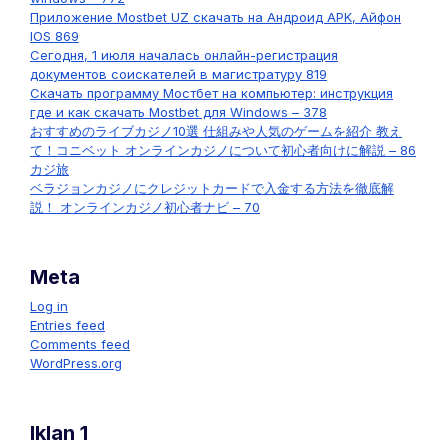
Приложение Mostbet UZ скачать на Андроид APK, Айфон
IOS 869
Сегодня, 1 июля началась онлайн-регистрация
документов соискателей в магистратуру 819
Скачать программу Мостбет на компьютер: инструкция
где и как скачать Mostbet для Windows – 378
おすすめのライブカジノ10選 仕組みや人気のゲームを紹介 教え
て！コニベット オンラインカジノについて初心者向けに解説 – 86
カジ旅
ベラジョンカジノにクレジットカードで入金する方法を徹底解
説！ オンラインカジノ初心者ナビ – 70
Meta
Log in
Entries feed
Comments feed
WordPress.org
Iklan 1