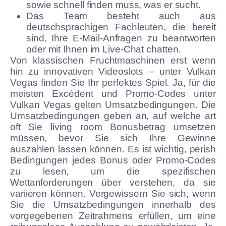
sowie schnell finden muss, was er sucht.
Das Team besteht auch aus
deutschsprachigen Fachleuten, die bereit
sind, Ihre E-Mail-Anfragen zu beantworten
oder mit Ihnen im Live-Chat chatten.
Von klassischen Fruchtmaschinen erst wenn
hin zu innovativen Videoslots – unter Vulkan
Vegas finden Sie Ihr perfektes Spiel. Ja, für die
meisten Excédent und Promo-Codes unter
Vulkan Vegas gelten Umsatzbedingungen. Die
Umsatzbedingungen geben an, auf welche art
oft Sie living room Bonusbetrag umsetzen
müssen, bevor Sie sich Ihre Gewinne
auszahlen lassen können. Es ist wichtig, perish
Bedingungen jedes Bonus oder Promo-Codes
zu lesen, um die spezifischen
Wettanforderungen über verstehen, da sie
variieren können. Vergewissern Sie sich, wenn
Sie die Umsatzbedingungen innerhalb des
vorgegebenen Zeitrahmens erfüllen, um eine