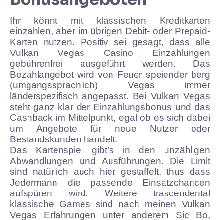
Ihr könnt mit klassischen Kreditkarten
einzahlen, aber im übrigen Debit- oder Prepaid-
Karten nutzen. Positiv sei gesagt, dass alle
Vulkan Vegas Casino Einzahlungen
gebührenfrei ausgeführt werden. Das
Bezahlangebot wird von Feuer speiender berg
(umgangssprachlich) Vegas immer
länderspezifisch angepasst. Bei Vulkan Vegas
steht ganz klar der Einzahlungsbonus und das
Cashback im Mittelpunkt, egal ob es sich dabei
um Angebote für neue Nutzer oder
Bestandskunden handelt.
Das Kartenspiel gibt’s in den unzähligen
Abwandlungen und Ausführungen. Die Limit
sind natürlich auch hier gestaffelt, thus dass
Jedermann die passende Einsatzchancen
aufspüren wird. Weitere trascendental
klassische Games sind nach meinen Vulkan
Vegas Erfahrungen unter anderem Sic Bo,