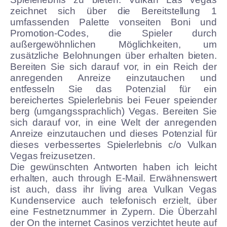
zeichnet sich über die Bereitstellung 1
umfassenden Palette vonseiten Boni und
Promotion-Codes, die Spieler durch
außergewöhnlichen Möglichkeiten, um
zusätzliche Belohnungen über erhalten bieten.
Bereiten Sie sich darauf vor, in ein Reich der
anregenden Anreize einzutauchen und
entfesseln Sie das Potenzial für ein
bereichertes Spielerlebnis bei Feuer speiender
berg (umgangssprachlich) Vegas. Bereiten Sie
sich darauf vor, in eine Welt der anregenden
Anreize einzutauchen und dieses Potenzial für
dieses verbessertes Spielerlebnis c/o Vulkan
Vegas freizusetzen.
Die gewünschten Antworten haben ich leicht
erhalten, auch through E-Mail. Erwähnenswert
ist auch, dass ihr living area Vulkan Vegas
Kundenservice auch telefonisch erzielt, über
eine Festnetznummer in Zypern. Die Überzahl
der On the internet Casinos verzichtet heute auf