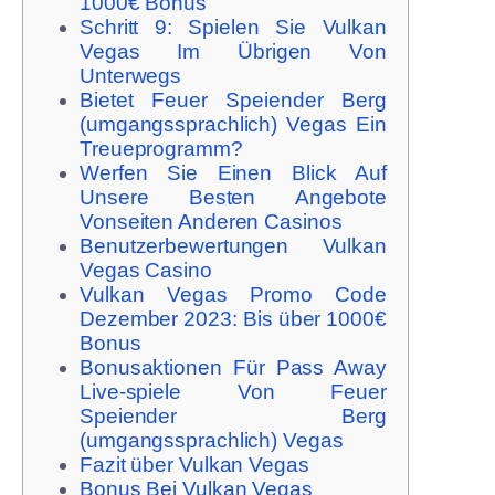
1000€ Bonus
Schritt 9: Spielen Sie Vulkan
Vegas Im Übrigen Von
Unterwegs
Bietet Feuer Speiender Berg
(umgangssprachlich) Vegas Ein
Treueprogramm?
Werfen Sie Einen Blick Auf
Unsere Besten Angebote
Vonseiten Anderen Casinos
Benutzerbewertungen Vulkan
Vegas Casino
Vulkan Vegas Promo Code
Dezember 2023: Bis über 1000€
Bonus
Bonusaktionen Für Pass Away
Live-spiele Von Feuer
Speiender Berg
(umgangssprachlich) Vegas
Fazit über Vulkan Vegas
Bonus Bei Vulkan Vegas