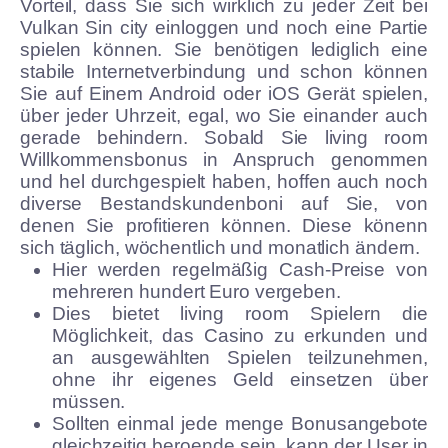
Vorteil, dass Sie sich wirklich zu jeder Zeit bei
Vulkan Sin city einloggen und noch eine Partie
spielen können. Sie benötigen lediglich eine
stabile Internetverbindung und schon können
Sie auf Einem Android oder iOS Gerät spielen,
über jeder Uhrzeit, egal, wo Sie einander auch
gerade behindern. Sobald Sie living room
Willkommensbonus in Anspruch genommen
und hel durchgespielt haben, hoffen auch noch
diverse Bestandskundenboni auf Sie, von
denen Sie profitieren können. Diese könenn
sich täglich, wöchentlich und monatlich ändern.
Hier werden regelmäßig Cash-Preise von
mehreren hundert Euro vergeben.
Dies bietet living room Spielern die
Möglichkeit, das Casino zu erkunden und
an ausgewählten Spielen teilzunehmen,
ohne ihr eigenes Geld einsetzen über
müssen.
Sollten einmal jede menge Bonusangebote
gleichzeitig beroende sein, kann der User in