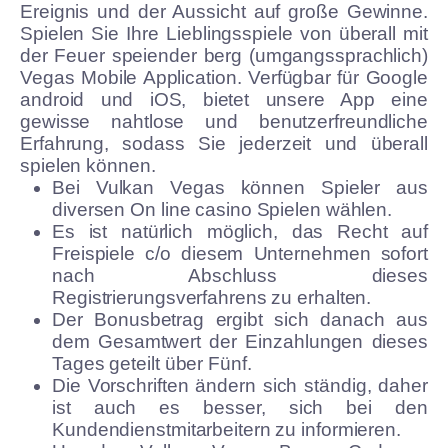
Ereignis und der Aussicht auf große Gewinne.
Spielen Sie Ihre Lieblingsspiele von überall mit
der Feuer speiender berg (umgangssprachlich)
Vegas Mobile Application. Verfügbar für Google
android und iOS, bietet unsere App eine
gewisse nahtlose und benutzerfreundliche
Erfahrung, sodass Sie jederzeit und überall
spielen können.
Bei Vulkan Vegas können Spieler aus
diversen On line casino Spielen wählen.
Es ist natürlich möglich, das Recht auf
Freispiele c/o diesem Unternehmen sofort
nach Abschluss dieses
Registrierungsverfahrens zu erhalten.
Der Bonusbetrag ergibt sich danach aus
dem Gesamtwert der Einzahlungen dieses
Tages geteilt über Fünf.
Die Vorschriften ändern sich ständig, daher
ist auch es besser, sich bei den
Kundendienstmitarbeitern zu informieren.