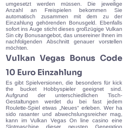
umgesetzt werden müssen. Die jeweilige
Anzahl an Freispielen bekommen Sie
automatisch zusammen mit dem zu der
Einzahlung gehörenden Bonusgeld. Ebenfalls
sofort ins Auge sticht dieses großzügige Vulkan
Sin city Bonusangebot, das unsereiner Ihnen im
nachfolgenden Abschnitt genauer vorstellen
möchten.
Vulkan Vegas Bonus Code
10 Euro Einzahlung
Es gibt Spielversionen, die besonders für kick
the bucket Hobbyspieler geeignet sind.
Aufgrund der unterschiedlichen Tisch-
Gestaltungen werdet du bei fast jedem
Roulette-Spiel etwas „Neues“ erleben. Wer ha
sido rasanter und abwechslungsreicher mag,
kann im Vulkan Vegas On line casino eine
Slotmaschine dieser neusten Generation