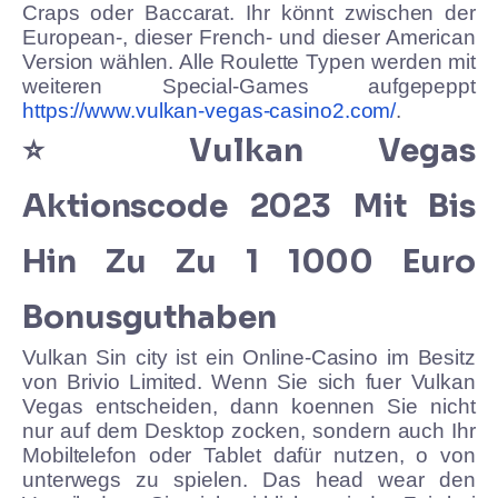
Craps oder Baccarat. Ihr könnt zwischen der
European-, dieser French- und dieser American
Version wählen. Alle Roulette Typen werden mit
weiteren Special-Games aufgepeppt
https://www.vulkan-vegas-casino2.com/
.
⭐ Vulkan Vegas
Aktionscode 2023 Mit Bis
Hin Zu Zu 1 1000 Euro
Bonusguthaben
Vulkan Sin city ist ein Online-Casino im Besitz
von Brivio Limited. Wenn Sie sich fuer Vulkan
Vegas entscheiden, dann koennen Sie nicht
nur auf dem Desktop zocken, sondern auch Ihr
Mobiltelefon oder Tablet dafür nutzen, o von
unterwegs zu spielen. Das head wear den