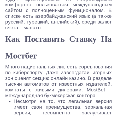
комфортно пользоваться международным
сайтом с полноценным функционалом. В
списке есть азербайджанский язык (а также
русский, турецкий, английский), среди валют
счета – манаты.
Как Поставить Ставку На
Мостбет
Много национальных лиг, есть соревнования
по киберспорту. Даже завсегдатаи игорных
зон оценят секцию онлайн казино. В разделе
тысячи автоматов от известных издателей,
комнаты с живыми дилерами. MostBet –
международная букмекерская контора.
Несмотря на то, что легальная версия
имеет свои преимущества, зеркальная
версия, несомненно, заслуживает