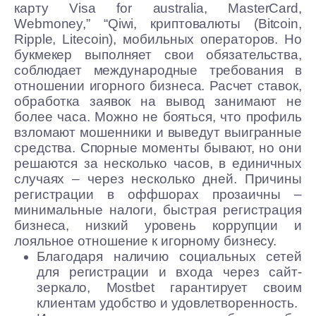
карту Visa for australia, MasterCard,
Webmoney,” “Qiwi, криптовалюты (Bitcoin,
Ripple, Litecoin), мобильных операторов. Но
букмекер выполняет свои обязательства,
соблюдает международные требования в
отношении игорного бизнеса. Расчет ставок,
обработка заявок на вывод занимают не
более часа. Можно не бояться, что профиль
взломают мошенники и выведут выигранные
средства. Спорные моменты бывают, но они
решаются за несколько часов, в единичных
случаях – через несколько дней. Причины
регистрации в оффшорах прозаичны –
минимальные налоги, быстрая регистрация
бизнеса, низкий уровень коррупции и
лояльное отношение к игорному бизнесу.
Благодаря наличию социальных сетей
для регистрации и входа через сайт-
зеркало, Mostbet гарантирует своим
клиентам удобство и удовлетворенность.