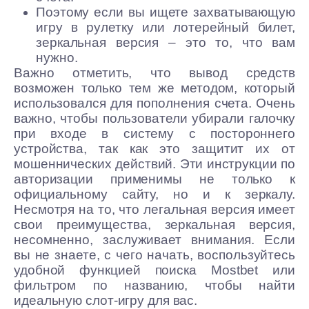
Поэтому если вы ищете захватывающую
игру в рулетку или лотерейный билет,
зеркальная версия – это то, что вам
нужно.
Важно отметить, что вывод средств
возможен только тем же методом, который
использовался для пополнения счета. Очень
важно, чтобы пользователи убирали галочку
при входе в систему с постороннего
устройства, так как это защитит их от
мошеннических действий. Эти инструкции по
авторизации применимы не только к
официальному сайту, но и к зеркалу.
Несмотря на то, что легальная версия имеет
свои преимущества, зеркальная версия,
несомненно, заслуживает внимания. Если
вы не знаете, с чего начать, воспользуйтесь
удобной функцией поиска Mostbet или
фильтром по названию, чтобы найти
идеальную слот-игру для вас.