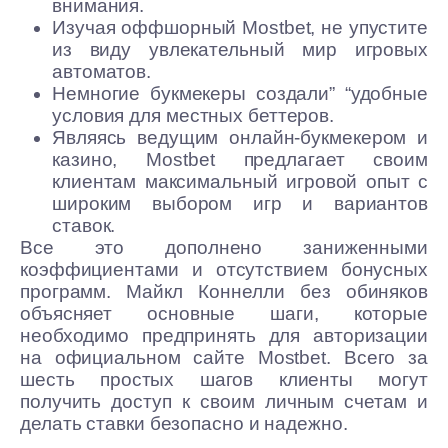
внимания.
Изучая оффшорный Mostbet, не упустите
из виду увлекательный мир игровых
автоматов.
Немногие букмекеры создали” “удобные
условия для местных беттеров.
Являясь ведущим онлайн-букмекером и
казино, Mostbet предлагает своим
клиентам максимальный игровой опыт с
широким выбором игр и вариантов
ставок.
Все это дополнено заниженными
коэффициентами и отсутствием бонусных
программ. Майкл Коннелли без обиняков
объясняет основные шаги, которые
необходимо предпринять для авторизации
на официальном сайте Mostbet. Всего за
шесть простых шагов клиенты могут
получить доступ к своим личным счетам и
делать ставки безопасно и надежно.