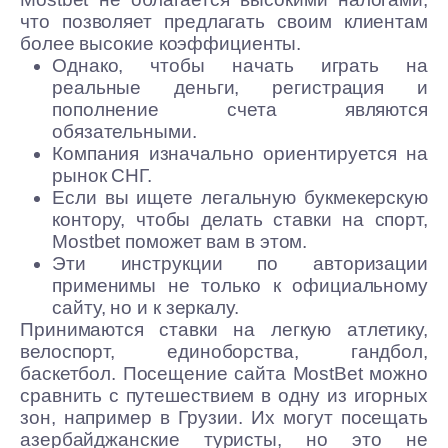
что позволяет предлагать своим клиентам
более высокие коэффициенты.
Однако, чтобы начать играть на
реальные деньги, регистрация и
пополнение счета являются
обязательными.
Компания изначально ориентируется на
рынок СНГ.
Если вы ищете легальную букмекерскую
контору, чтобы делать ставки на спорт,
Mostbet поможет вам в этом.
Эти инструкции по авторизации
применимы не только к официальному
сайту, но и к зеркалу.
Принимаются ставки на легкую атлетику,
велоспорт, единоборства, гандбол,
баскетбол. Посещение сайта MostBet можно
сравнить с путешествием в одну из игорных
зон, например в Грузии. Их могут посещать
азербайджанские туристы, но это не