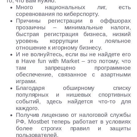
то, что вам нужно.
Много национальных лиг, есть
соревнования по киберспорту.
Причины регистрации в оффшорах
прозаичны – минимальные налоги,
быстрая регистрация бизнеса, низкий
уровень коррупции и лояльное
отношение к игорному бизнесу.
И не волнуйтесь, если вы не найдете его
в Have fun with Market – это потому, что
там запрещено программное
обеспечение, связанное с азартными
играми.
Благодаря обширному списку
популярных и нишевых спортивных
событий, здесь найдется что-то для
каждого.
Получив лицензию от налоговой службы
РФ, Mostbet теперь работает в условиях
более строгих правил и защиты
пользователей.