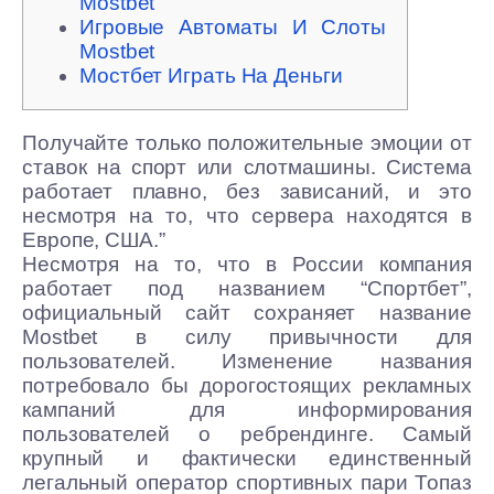
Mostbet
Игровые Автоматы И Слоты
Mostbet
Мостбет Играть На Деньги
Получайте только положительные эмоции от
ставок на спорт или слотмашины. Система
работает плавно, без зависаний, и это
несмотря на то, что сервера находятся в
Европе, США.”
Несмотря на то, что в России компания
работает под названием “Спортбет”,
официальный сайт сохраняет название
Mostbet в силу привычности для
пользователей. Изменение названия
потребовало бы дорогостоящих рекламных
кампаний для информирования
пользователей о ребрендинге. Самый
крупный и фактически единственный
легальный оператор спортивных пари Топаз