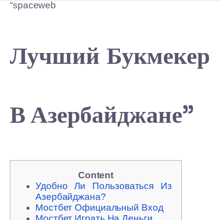
“spaceweb
Лучший Букмекер
В Азербайджане”
Content
Удобно Ли Пользоваться Из
Азербайджана?
Мостбет Официальный Вход
Мостбет Играть На Деньги