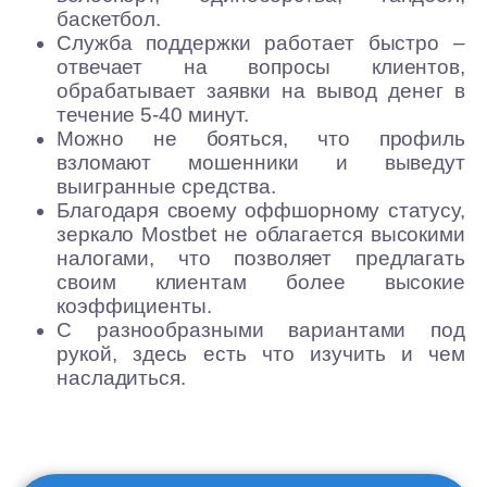
баскетбол.
Служба поддержки работает быстро –
отвечает на вопросы клиентов,
обрабатывает заявки на вывод денег в
течение 5-40 минут.
Можно не бояться, что профиль
взломают мошенники и выведут
выигранные средства.
Благодаря своему оффшорному статусу,
зеркало Mostbet не облагается высокими
налогами, что позволяет предлагать
своим клиентам более высокие
коэффициенты.
С разнообразными вариантами под
рукой, здесь есть что изучить и чем
насладиться.