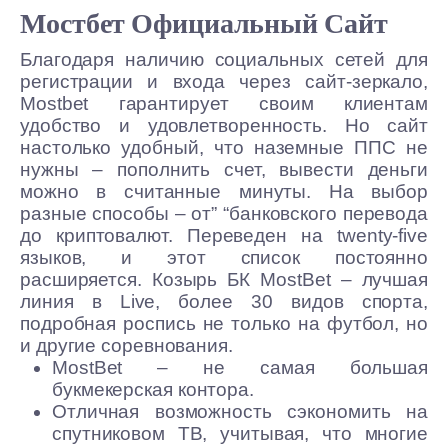
Мостбет Официальный Сайт
Благодаря наличию социальных сетей для
регистрации и входа через сайт-зеркало,
Mostbet гарантирует своим клиентам
удобство и удовлетворенность. Но сайт
настолько удобный, что наземные ППС не
нужны – пополнить счет, вывести деньги
можно в считанные минуты. На выбор
разные способы – от” “банковского перевода
до криптовалют. Переведен на twenty-five
языков, и этот список постоянно
расширяется. Козырь БК MostBet – лучшая
линия в Live, более 30 видов спорта,
подробная роспись не только на футбол, но
и другие соревнования.
MostBet – не самая большая
букмекерская контора.
Отличная возможность сэкономить на
спутниковом ТВ, учитывая, что многие