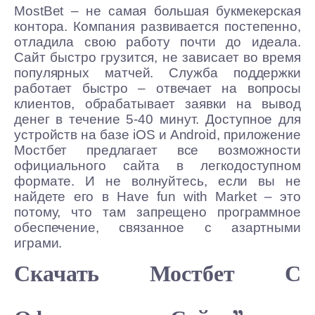
MostBet – не самая большая букмекерская
контора. Компания развивается постепенно,
отладила свою работу почти до идеала.
Сайт быстро грузится, не зависает во время
популярных матчей. Служба поддержки
работает быстро – отвечает на вопросы
клиентов, обрабатывает заявки на вывод
денег в течение 5-40 минут. Доступное для
устройств на базе iOS и Android, приложение
Мостбет предлагает все возможности
официального сайта в легкодоступном
формате. И не волнуйтесь, если вы не
найдете его в Have fun with Market – это
потому, что там запрещено программное
обеспечение, связанное с азартными
играми.
Скачать Мостбет С