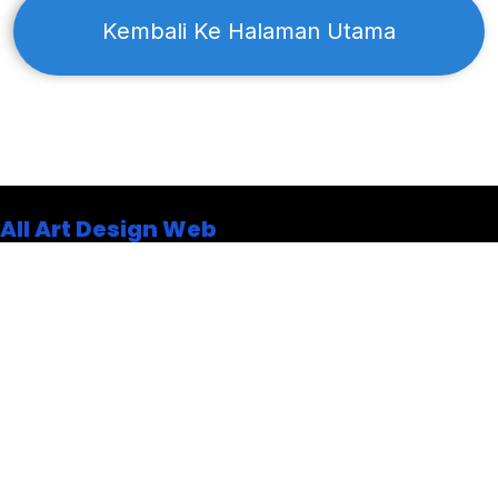
Kembali Ke Halaman Utama
All
Art Design
Web