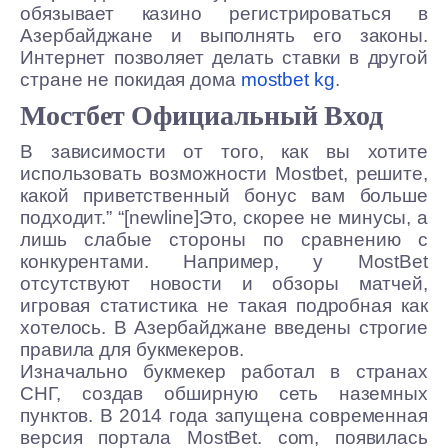
обязывает казино регистрироваться в
Азербайджане и выполнять его законы.
Интернет позволяет делать ставки в другой
стране не покидая дома
mostbet kg
.
Мостбет Официальный Вход
В зависимости от того, как вы хотите
использовать возможности Mostbet, решите,
какой приветственный бонус вам больше
подходит.” “[newline]Это, скорее не минусы, а
лишь слабые стороны по сравнению с
конкурентами. Например, у MostBet
отсутствуют новости и обзоры матчей,
игровая статистика не такая подробная как
хотелось. В Азербайджане введены строгие
правила для букмекеров.
Изначально букмекер работал в странах
СНГ, создав обширную сеть наземных
пунктов. В 2014 года запущена современная
версия портала MostBet. com, появилась