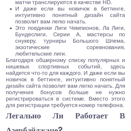
матчи транслируются в качестве HD.
И даже если вы новичок в беттинге,
интуитивно понятный дизайн сайта
позволит вам легко начать.
Это поединки Лиги Чемпионов, Ла Лиги,
Бундеслиги, Серии А, мастерсы по
снукеру, турниры Большого Шлема,
экзотические соревнования,
любительские лиги.
Благодаря обширному списку популярных и
нишевых спортивных событий, здесь
найдется что-то для каждого. И даже если вы
новичок в беттинге, интуитивно понятный
дизайн сайта позволит вам легко начать. Для
получения бонусов больше не нужно
регистрироваться в системе. Вместо этого
для регистрации требуется номер телефона.
Легально Ли Работает В
Азербайджане?