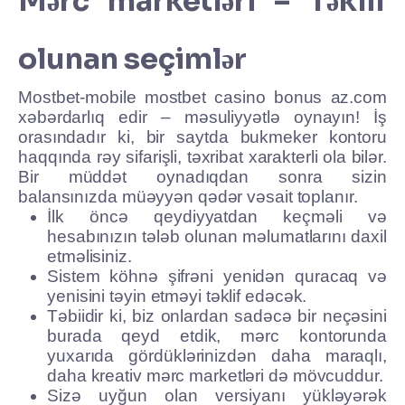
Mərc marketləri – Təklif
olunan seçimlər
Mostbet-mobile mostbet casino bonus az.com
xəbərdarlıq edir – məsuliyyətlə oynayın! İş
orasındadır ki, bir saytda bukmeker kontoru
haqqında rəy sifarişli, təxribat xarakterli ola bilər.
Bir müddət oynadıqdan sonra sizin
balansınızda müəyyən qədər vəsait toplanır.
İlk öncə qeydiyyatdan keçməli və
hesabınızın tələb olunan məlumatlarını daxil
etməlisiniz.
Sistem köhnə şifrəni yenidən quracaq və
yenisini təyin etməyi təklif edəcək.
Təbiidir ki, biz onlardan sadəcə bir neçəsini
burada qeyd etdik, mərc kontorunda
yuxarıda gördüklərinizdən daha maraqlı,
daha kreativ mərc marketləri də mövcuddur.
Sizə uyğun olan versiyanı yükləyərək