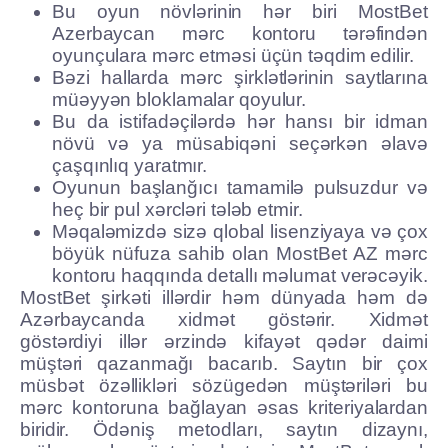
Bu oyun növlərinin hər biri MostBet
Azerbaycan mərc kontoru tərəfindən
oyunçulara mərc etməsi üçün təqdim edilir.
Bəzi hallarda mərc şirklətlərinin saytlarına
müəyyən bloklamalar qoyulur.
Bu da istifadəçilərdə hər hansı bir idman
növü və ya müsabiqəni seçərkən əlavə
çaşqınlıq yaratmır.
Oyunun başlanğıcı tamamilə pulsuzdur və
heç bir pul xərcləri tələb etmir.
Məqaləmizdə sizə qlobal lisenziyaya və çox
böyük nüfuza sahib olan MostBet AZ mərc
kontoru haqqında detallı məlumat verəcəyik.
MostBet şirkəti illərdir həm dünyada həm də
Azərbaycanda xidmət göstərir. Xidmət
göstərdiyi illər ərzində kifayət qədər daimi
müştəri qazanmağı bacarıb. Saytın bir çox
müsbət özəllikləri sözügedən müştəriləri bu
mərc kontoruna bağlayan əsas kriteriyalardan
biridir. Ödəniş metodları, saytın dizaynı,