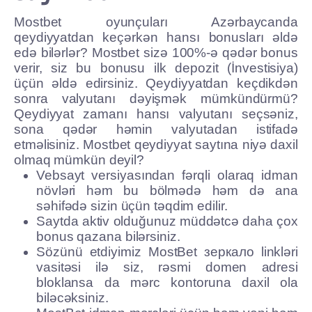
Mostbet oyunçuları Azərbaycanda
qeydiyyatdan keçərkən hansı bonusları əldə
edə bilərlər? Mostbet sizə 100%-ə qədər bonus
verir, siz bu bonusu ilk depozit (İnvestisiya)
üçün əldə edirsiniz. Qeydiyyatdan keçdikdən
sonra valyutanı dəyişmək mümkündürmü?
Qeydiyyat zamanı hansı valyutanı seçsəniz,
sona qədər həmin valyutadan istifadə
etməlisiniz. Mostbet qeydiyyat saytına niyə daxil
olmaq mümkün deyil?
Vebsayt versiyasından fərqli olaraq idman
növləri həm bu bölmədə həm də ana
səhifədə sizin üçün təqdim edilir.
Saytda aktiv olduğunuz müddətcə daha çox
bonus qazana bilərsiniz.
Sözünü etdiyimiz MostBet зеркало linkləri
vasitəsi ilə siz, rəsmi domen adresi
bloklansa da mərc kontoruna daxil ola
biləcəksiniz.