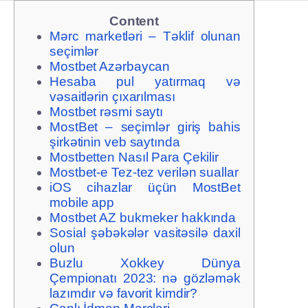
Content
Mərc marketləri – Təklif olunan
seçimlər
Mostbet Azərbaycan
Hesaba pul yatırmaq və
vəsaitlərin çıxarılması
Mostbet rəsmi saytı
MostBet – seçimlər giriş bahis
şirkətinin veb saytında
Mostbetten Nasıl Para Çekilir
Mostbet-e Tez-tez verilən suallar
iOS cihazlar üçün MostBet
mobile app
Mostbet AZ bukmeker hakkında
Sosial şəbəkələr vasitəsilə daxil
olun
Buzlu Xokkey Dünya
Çempionatı 2023: nə gözləmək
lazımdır və favorit kimdir?