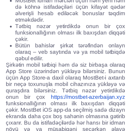
MostBet idman mərcləri üçün həm yeni həm
də köhnə istifadəçiləri üçün kifayət qədər
əlverişli hesab ediləcək bonuslar təqdim
etməkdədir.
Tətbiq nəzər yetirdikdə onun bir çox
funksionallığının olması ilk baxışdan diqqəti
çəkir.
Bütün bahislər şirkət tərəfindən onlayn
olaraq – veb saytında və ya mobil tətbiqdə
qəbul edilir.
Şirkətin mobil tətbiqi həm də siz birbaşa olaraq
App Store üzərindən yükləyə bilərsiniz. Bunun
üçün App Store-a daxil olaraq MostBet-i axtarıb
bir neçə toxunuşla mobil cihazınıza yükləyə və
quraşdıra bilərsiniz. Tətbiq nəzər yetirdikdə
onun bir çox
https://mostbet-azerbaijan.xyz
funksionallığının olması ilk baxışdan diqqəti
çəkir. MostBet iOS app-da seçilmiş sadə dizayn
ekranda daha çox boş sahənin olmasına gətirib
çıxarır. Bu da istifadəçilərdə hər hansı bir idman
növü və ya müsabiqəni seçərkən əlavə