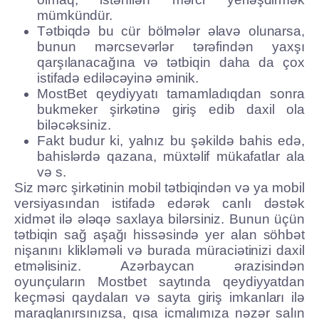
mümkündür.
Tətbiqdə bu cür bölmələr əlavə olunarsa,
bunun mərcsevərlər tərəfindən yaxşı
qarşılanacağına və tətbiqin daha da çox
istifadə ediləcəyinə əminik.
MostBet qeydiyyatı tamamladıqdan sonra
bukmeker şirkətinə giriş edib daxil ola
biləcəksiniz.
Fakt budur ki, yalnız bu şəkildə bahis edə,
bahislərdə qazana, müxtəlif mükafatlar ala
və s.
Siz mərc şirkətinin mobil tətbiqindən və ya mobil
versiyasından istifadə edərək canlı dəstək
xidmət ilə ələqə saxlaya bilərsiniz. Bunun üçün
tətbiqin sağ aşağı hissəsində yer alan söhbət
nişanını klikləməli və burada müraciətinizi daxil
etməlisiniz. Azərbaycan ərazisindən
oyunçuların Mostbet saytında qeydiyyatdan
keçməsi qaydaları və sayta giriş imkanları ilə
maraqlanırsınızsa, qısa icmalımıza nəzər salın