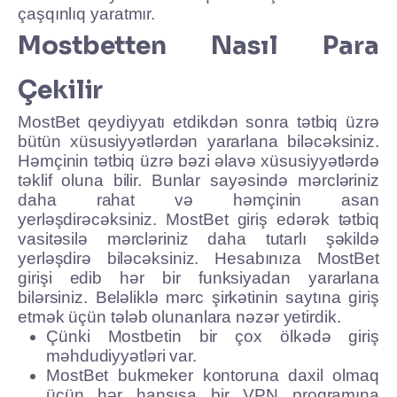
çaşqınlıq yaratmır.
Mostbetten Nasıl Para
Çekilir
MostBet qeydiyyatı etdikdən sonra tətbiq üzrə
bütün xüsusiyyətlərdən yararlana biləcəksiniz.
Həmçinin tətbiq üzrə bəzi əlavə xüsusiyyətlərdə
təklif oluna bilir. Bunlar sayəsində mərcləriniz
daha rahat və həmçinin asan
yerləşdirəcəksiniz. MostBet giriş edərək tətbiq
vasitəsilə mərcləriniz daha tutarlı şəkildə
yerləşdirə biləcəksiniz. Hesabınıza MostBet
girişi edib hər bir funksiyadan yararlana
bilərsiniz. Beləliklə mərc şirkətinin saytına giriş
etmək üçün tələb olunanlara nəzər yetirdik.
Çünki Mostbetin bir çox ölkədə giriş
məhdudiyyətləri var.
MostBet bukmeker kontoruna daxil olmaq
üçün hər hansısa bir VPN proqramına