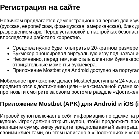
Регистрация на сайте
Новичкам предлагается демонстрационная версия для изуче
(русская, европейская, французская, американская), блек 
разрешением арк. Перед установкой в настройках безопас
впоследствии работало корректно.
Средства нужно будет отыграть в 20-кратном размере
Букмекер анонсировал виртуальную игру под названи
Несомненно, перед тем, как стать клиентом букмекер
отрицательные моменты букмекера.
Приложение Mostbet для Android доступно на португал
Мобильное приложение делает Mostbet доступным 24 часа в
продвигаются к достижению цели – максимальной сумме ко
прогнозы и смотрите за своим ростом в разделе «Достижен
Приложение Mostbet (APK) для Android и iOS (i
Игровой купон включает в себя информацию по сделке на р
купоне. Игрок должен открыть купон, чтобы продолжить процес
напишите сумму, внизу увидите предполагаемый выигрыш.
своими клиентами, об этом написано в «Положениях и усло