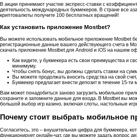
В акции принимают участие экспресс-ставки с коэффициенто
деятельность международных букмекеров. В стране все аза
криптовалюты получите 100 бесплатных вращений!
Как установить приложение Mostbet?
Вы можете использовать мобильное приложение Mostbet без
регистрационные данные вашего действующего счета в Mos
скачать приложение Mostbet для Android и iOS на нашем о
Как видите, у букмекера есть свои преимущества и св
минимуму.
Чтобы снять бонус, вы должны сделать ставки на сумм
Вы можете продолжать вносить средства на свой счет,
Букмекер предлагает внести депозит в течение 15-ти 
Вам может понадобиться заново загрузить мобильное прилож
сохраните и запомните данные для входа. В Mostbet вы мож
большой выбор игр казино, включая слоты, настольные игры
Почему стоит выбрать мобильное п
Согласитесь, это – внушительная цифра для букмекера, кот
функционирует онлайн-чат, где вы можете задать вопрос де