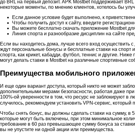
до BRL на первый депозит. APK Mostbet поддерживает BRL и 
некоторые моменты, по мнению клиентов, хотелось бы улу
Если данное условие будет выполнено, к приветствен
Чтобы получить доступ к сайту, введите регистрацио
Вы можете бесплатно скачать приложение Mostbet для
Линия спорта и разнообразие дисциплин на сайте пр
Если вы находитесь дома, лучше всего вход осуществить с
ждут персональные бонусы и бесплатные ставки на спорт и
спорта, как крикет, кабадди, футбол, теннис и другие. Ниж
могут делать ставки в Mostbet на различные спортивные со
Преимущества мобильного приложен
И еще один вариант доступа, который никто не может забло
дополнительными мерами безопасности, работая даже при с
100%-ой уверенности в том, что ресурс не заблокируют в л
случилось, рекомендуем установить VPN-сервис, который 
Чтобы снять бонус, вы должны сделать ставки на сумму, в 
которые могут быть включены, при этом минимальное коли
требование в 60 раз превышающее сумму бонуса за ставки.
вы не упустите ни одной акции или преимущества.