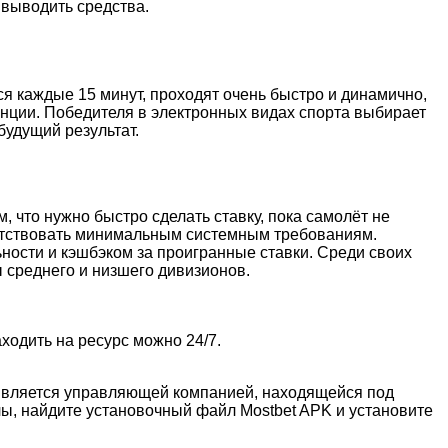
 выводить средства.
 каждые 15 минут, проходят очень быстро и динамично,
анции. Победителя в электронных видах спорта выбирает
будущий результат.
, что нужно быстро сделать ставку, пока самолёт не
ветствовать минимальным системным требованиям.
ости и кэшбэком за проигранные ставки. Среди своих
 среднего и низшего дивизионов.
ходить на ресурс можно 24/7.
V является управляющей компанией, находящейся под
ы, найдите установочный файл Mostbet APK и установите