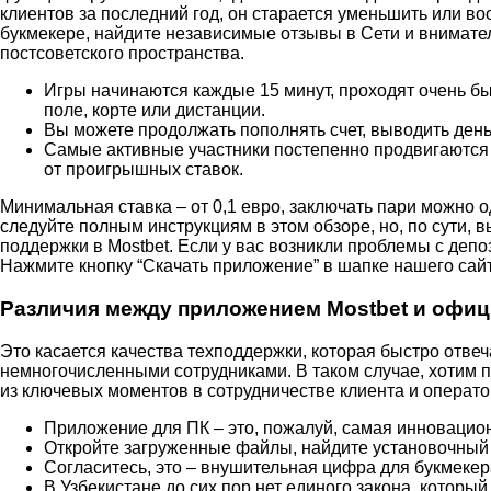
клиентов за последний год, он старается уменьшить или в
букмекере, найдите независимые отзывы в Сети и внимател
постсоветского пространства.
Игры начинаются каждые 15 минут, проходят очень бы
поле, корте или дистанции.
Вы можете продолжать пополнять счет, выводить деньг
Самые активные участники постепенно продвигаются 
от проигрышных ставок.
Минимальная ставка – от 0,1 евро, заключать пари можно
следуйте полным инструкциям в этом обзоре, но, по сути, 
поддержки в Mostbet. Если у вас возникли проблемы с деп
Нажмите кнопку “Скачать приложение” в шапке нашего сайта
Различия между приложением Mostbet и офи
Это касается качества техподдержки, которая быстро отвеча
немногочисленными сотрудниками. В таком случае, хотим 
из ключевых моментов в сотрудничестве клиента и операто
Приложение для ПК – это, пожалуй, самая инновацион
Откройте загруженные файлы, найдите установочный 
Согласитесь, это – внушительная цифра для букмекер
В Узбекистане до сих пор нет единого закона, котор