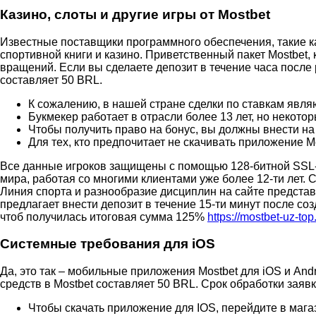
Казино, слоты и другие игры от Mostbet
Известные поставщики программного обеспечения, такие как
спортивной книги и казино. Приветственный пакет Mostbet,
вращений. Если вы сделаете депозит в течение часа после 
составляет 50 BRL.
К сожалению, в нашей стране сделки по ставкам явля
Букмекер работает в отрасли более 13 лет, но некото
Чтобы получить право на бонус, вы должны внести на
Для тех, кто предпочитает не скачивать приложение M
Все данные игроков защищены с помощью 128-битной SSL-с
мира, работая со многими клиентами уже более 12-ти лет. 
Линия спорта и разнообразие дисциплин на сайте предста
предлагает внести депозит в течение 15-ти минут после со
чтоб получилась итоговая сумма 125%
https://mostbet-uz-top
Системные требования для iOS
Да, это так – мобильные приложения Mostbet для iOS и An
средств в Mostbet составляет 50 BRL. Срок обработки заяв
Чтобы скачать приложение для IOS, перейдите в магаз