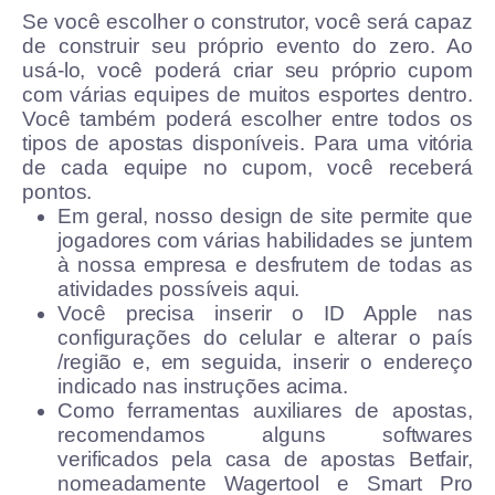
Se você escolher o construtor, você será capaz
de construir seu próprio evento do zero. Ao
usá-lo, você poderá criar seu próprio cupom
com várias equipes de muitos esportes dentro.
Você também poderá escolher entre todos os
tipos de apostas disponíveis. Para uma vitória
de cada equipe no cupom, você receberá
pontos.
Em geral, nosso design de site permite que
jogadores com várias habilidades se juntem
à nossa empresa e desfrutem de todas as
atividades possíveis aqui.
Você precisa inserir o ID Apple nas
configurações do celular e alterar o país
/região e, em seguida, inserir o endereço
indicado nas instruções acima.
Como ferramentas auxiliares de apostas,
recomendamos alguns softwares
verificados pela casa de apostas Betfair,
nomeadamente Wagertool e Smart Pro