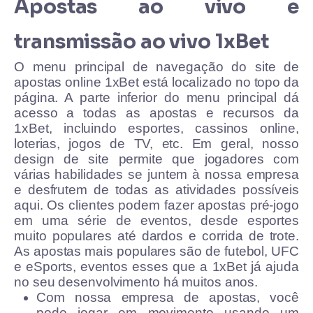
Apostas ao vivo e
transmissão ao vivo 1xBet
O menu principal de navegação do site de
apostas online 1xBet está localizado no topo da
página. A parte inferior do menu principal dá
acesso a todas as apostas e recursos da
1xBet, incluindo esportes, cassinos online,
loterias, jogos de TV, etc. Em geral, nosso
design de site permite que jogadores com
várias habilidades se juntem à nossa empresa
e desfrutem de todas as atividades possíveis
aqui. Os clientes podem fazer apostas pré-jogo
em uma série de eventos, desde esportes
muito populares até dardos e corrida de trote.
As apostas mais populares são de futebol, UFC
e eSports, eventos esses que a 1xBet já ajuda
no seu desenvolvimento há muitos anos.
Com nossa empresa de apostas, você
pode jogar em movimento usando um