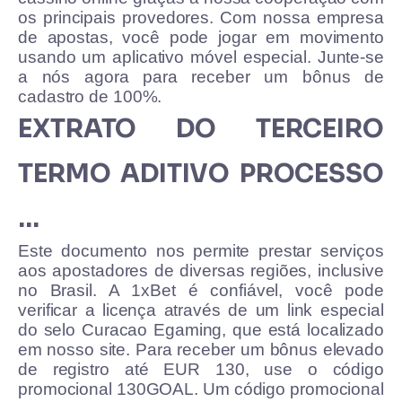
os principais provedores. Com nossa empresa
de apostas, você pode jogar em movimento
usando um aplicativo móvel especial. Junte-se
a nós agora para receber um bônus de
cadastro de 100%.
EXTRATO DO TERCEIRO
TERMO ADITIVO PROCESSO
…
Este documento nos permite prestar serviços
aos apostadores de diversas regiões, inclusive
no Brasil. A 1xBet é confiável, você pode
verificar a licença através de um link especial
do selo Curacao Egaming, que está localizado
em nosso site. Para receber um bônus elevado
de registro até EUR 130, use o código
promocional 130GOAL. Um código promocional