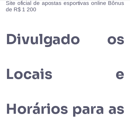
Site oficial de apostas esportivas online Bônus
de R$ 1 200
Divulgado os
Locais e
Horários para as