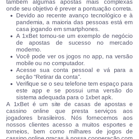
também algumas apostas mais complexas
onde seu objetivo é prever a pontuação correta.
Devido ao recente avanço tecnológico e à
pandemia, a maioria das pessoas está em
casa jogando em smartphones.
A 1xBet tornou-se um exemplo de negócio
de apostas de sucesso no mercado
moderno.
Você pode ver os jogos no app, na versão
mobile ou no computador.
Acesse sua conta pessoal e vá para a
seção “Retirar da conta”.
Verifique se o seu telefone tem espaço para
este app e se possui uma versão do
sistema adequada para o 1xbet apk.
A 1xBet é um site de casas de apostas e
cassino online que presta serviços aos
jogadores brasileiros. Nós fornecemos aos
nossos clientes acesso a muitos esportes e
torneios, bem como milhares de jogos de
cassino online graças à nossa cooperação com