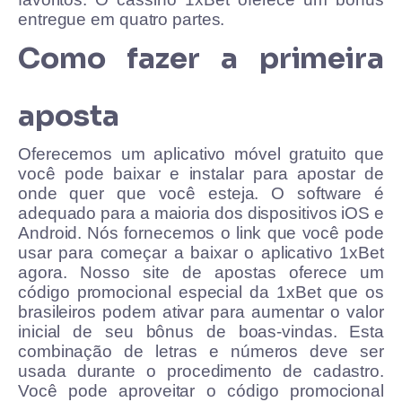
entregue em quatro partes.
Como fazer a primeira
aposta
Oferecemos um aplicativo móvel gratuito que
você pode baixar e instalar para apostar de
onde quer que você esteja. O software é
adequado para a maioria dos dispositivos iOS e
Android. Nós fornecemos o link que você pode
usar para começar a baixar o aplicativo 1xBet
agora. Nosso site de apostas oferece um
código promocional especial da 1xBet que os
brasileiros podem ativar para aumentar o valor
inicial de seu bônus de boas-vindas. Esta
combinação de letras e números deve ser
usada durante o procedimento de cadastro.
Você pode aproveitar o código promocional