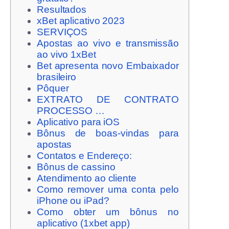
Resultados
xBet aplicativo 2023
SERVIÇOS
Apostas ao vivo e transmissão
ao vivo 1xBet
Bet apresenta novo Embaixador
brasileiro
Pôquer
EXTRATO DE CONTRATO
PROCESSO …
Aplicativo para iOS
Bônus de boas-vindas para
apostas
Contatos e Endereço:
Bônus de cassino
Atendimento ao cliente
Como remover uma conta pelo
iPhone ou iPad?
Como obter um bônus no
aplicativo (1xbet app)