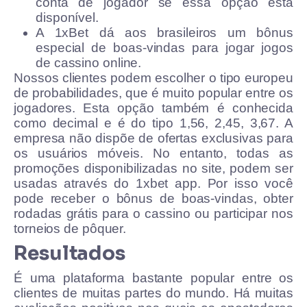
conta de jogador se essa opção está
disponível.
A 1xBet dá aos brasileiros um bônus
especial de boas-vindas para jogar jogos
de cassino online.
Nossos clientes podem escolher o tipo europeu
de probabilidades, que é muito popular entre os
jogadores. Esta opção também é conhecida
como decimal e é do tipo 1,56, 2,45, 3,67. A
empresa não dispõe de ofertas exclusivas para
os usuários móveis. No entanto, todas as
promoções disponibilizadas no site, podem ser
usadas através do 1xbet app. Por isso você
pode receber o bônus de boas-vindas, obter
rodadas grátis para o cassino ou participar nos
torneios de pôquer.
Resultados
É uma plataforma bastante popular entre os
clientes de muitas partes do mundo. Há muitas