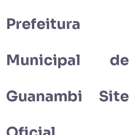
Prefeitura
Municipal de
Guanambi Site
Oficial