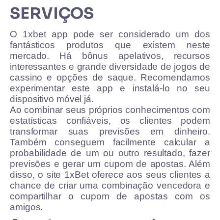
SERVIÇOS
O 1xbet app pode ser considerado um dos
fantásticos produtos que existem neste
mercado. Há bônus apelativos, recursos
interessantes e grande diversidade de jogos de
cassino e opções de saque. Recomendamos
experimentar este app e instalá-lo no seu
dispositivo móvel já.
Ao combinar seus próprios conhecimentos com
estatísticas confiáveis, os clientes podem
transformar suas previsões em dinheiro.
Também conseguem facilmente calcular a
probabilidade de um ou outro resultado, fazer
previsões e gerar um cupom de apostas. Além
disso, o site 1xBet oferece aos seus clientes a
chance de criar uma combinação vencedora e
compartilhar o cupom de apostas com os
amigos.