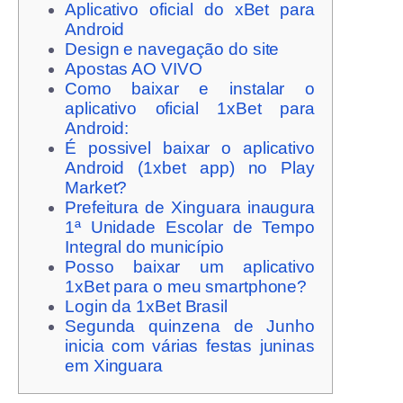
Aplicativo oficial do xBet para
Android
Design e navegação do site
Apostas AO VIVO
Como baixar e instalar o
aplicativo oficial 1xBet para
Android:
É possivel baixar o aplicativo
Android (1xbet app) no Play
Market?
Prefeitura de Xinguara inaugura
1ª Unidade Escolar de Tempo
Integral do município
Posso baixar um aplicativo
1xBet para o meu smartphone?
Login da 1xBet Brasil
Segunda quinzena de Junho
inicia com várias festas juninas
em Xinguara