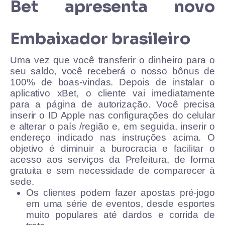
Bet apresenta novo
Embaixador brasileiro
Uma vez que você transferir o dinheiro para o
seu saldo, você receberá o nosso bônus de
100% de boas-vindas. Depois de instalar o
aplicativo xBet, o cliente vai imediatamente
para a página de autorização. Você precisa
inserir o ID Apple nas configurações do celular
e alterar o país /região e, em seguida, inserir o
endereço indicado nas instruções acima. O
objetivo é diminuir a burocracia e facilitar o
acesso aos serviços da Prefeitura, de forma
gratuita e sem necessidade de comparecer à
sede.
Os clientes podem fazer apostas pré-jogo
em uma série de eventos, desde esportes
muito populares até dardos e corrida de