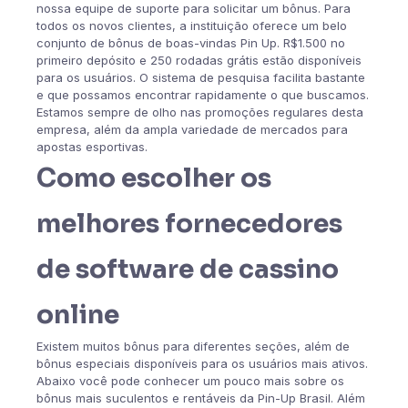
nossa equipe de suporte para solicitar um bônus. Para
todos os novos clientes, a instituição oferece um belo
conjunto de bônus de boas-vindas Pin Up. R$1.500 no
primeiro depósito e 250 rodadas grátis estão disponíveis
para os usuários. O sistema de pesquisa facilita bastante
e que possamos encontrar rapidamente o que buscamos.
Estamos sempre de olho nas promoções regulares desta
empresa, além da ampla variedade de mercados para
apostas esportivas.
Como escolher os
melhores fornecedores
de software de cassino
online
Existem muitos bônus para diferentes seções, além de
bônus especiais disponíveis para os usuários mais ativos.
Abaixo você pode conhecer um pouco mais sobre os
bônus mais suculentos e rentáveis da Pin-Up Brasil. Além