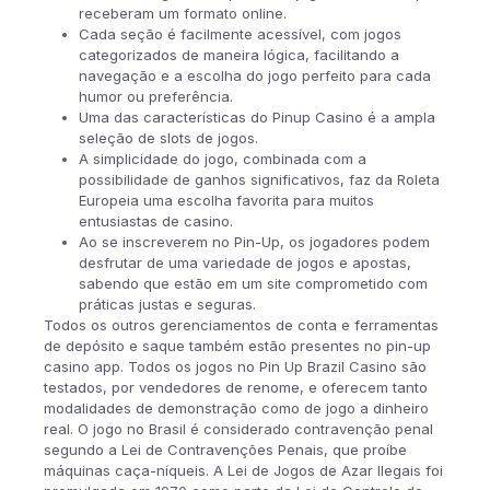
receberam um formato online.
Cada seção é facilmente acessível, com jogos
categorizados de maneira lógica, facilitando a
navegação e a escolha do jogo perfeito para cada
humor ou preferência.
Uma das características do Pinup Casino é a ampla
seleção de slots de jogos.
A simplicidade do jogo, combinada com a
possibilidade de ganhos significativos, faz da Roleta
Europeia uma escolha favorita para muitos
entusiastas de casino.
Ao se inscreverem no Pin-Up, os jogadores podem
desfrutar de uma variedade de jogos e apostas,
sabendo que estão em um site comprometido com
práticas justas e seguras.
Todos os outros gerenciamentos de conta e ferramentas
de depósito e saque também estão presentes no pin-up
casino app. Todos os jogos no Pin Up Brazil Casino são
testados, por vendedores de renome, e oferecem tanto
modalidades de demonstração como de jogo a dinheiro
real. O jogo no Brasil é considerado contravenção penal
segundo a Lei de Contravenções Penais, que proíbe
máquinas caça-níqueis. A Lei de Jogos de Azar Ilegais foi