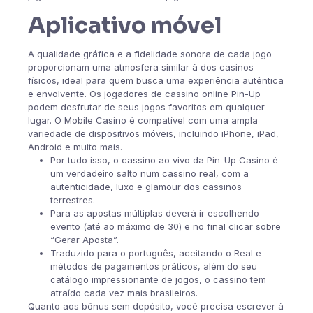
Aplicativo móvel
A qualidade gráfica e a fidelidade sonora de cada jogo
proporcionam uma atmosfera similar à dos casinos
físicos, ideal para quem busca uma experiência autêntica
e envolvente. Os jogadores de cassino online Pin-Up
podem desfrutar de seus jogos favoritos em qualquer
lugar. O Mobile Casino é compatível com uma ampla
variedade de dispositivos móveis, incluindo iPhone, iPad,
Android e muito mais.
Por tudo isso, o cassino ao vivo da Pin-Up Casino é
um verdadeiro salto num cassino real, com a
autenticidade, luxo e glamour dos cassinos
terrestres.
Para as apostas múltiplas deverá ir escolhendo
evento (até ao máximo de 30) e no final clicar sobre
“Gerar Aposta”.
Traduzido para o português, aceitando o Real e
métodos de pagamentos práticos, além do seu
catálogo impressionante de jogos, o cassino tem
atraído cada vez mais brasileiros.
Quanto aos bônus sem depósito, você precisa escrever à