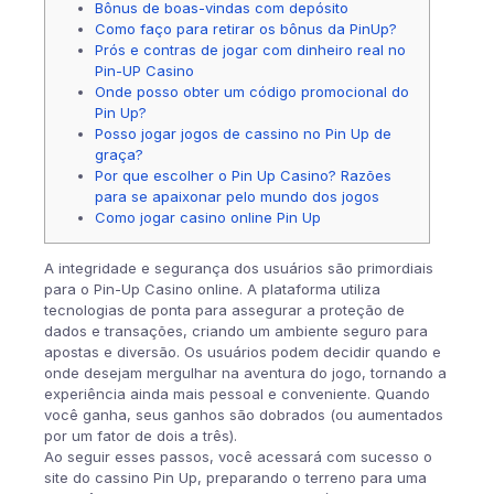
Bônus de boas-vindas com depósito
Como faço para retirar os bônus da PinUp?
Prós e contras de jogar com dinheiro real no
Pin-UP Casino
Onde posso obter um código promocional do
Pin Up?
Posso jogar jogos de cassino no Pin Up de
graça?
Por que escolher o Pin Up Casino? Razões
para se apaixonar pelo mundo dos jogos
Como jogar casino online Pin Up
A integridade e segurança dos usuários são primordiais
para o Pin-Up Casino online. A plataforma utiliza
tecnologias de ponta para assegurar a proteção de
dados e transações, criando um ambiente seguro para
apostas e diversão. Os usuários podem decidir quando e
onde desejam mergulhar na aventura do jogo, tornando a
experiência ainda mais pessoal e conveniente. Quando
você ganha, seus ganhos são dobrados (ou aumentados
por um fator de dois a três).
Ao seguir esses passos, você acessará com sucesso o
site do cassino Pin Up, preparando o terreno para uma