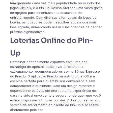
têm ganhado cada vez mais popularidade no mundo dos
jogos virtuais, e o Pin-Up Casino oferece uma vasta gama
de opções para os entusiastas desse tipo de
entretenimento. Com diversas alternativas de jogos de
loteria, os jogadores podem escolher aquela que mais
lhes agrada, aumentando assim suas chances de ganhar
prêmios significativos.
Loterias Online do Pin-
Up
Combinar conhecimento esportivo com uma boa
estratégia de apostas pode levar a resultados
extremamente recompensadores com o Bônus Expresso
do Pin-Up. O aplicativo Pin-Up para Android e iOS é a
escolha perfeita para quem busca conveniência sem
comprometer a qualidade. Com um design atraente e
desempenho estável, ele oferece uma experiência de
cassino virtual envolvente e segura, onde quer que você
esteja. Disponível 24 horas por dia, 7 dias por semana, o
serviço de atendimento ao cliente do Pin-Up é acessível
diretamente pelo site.