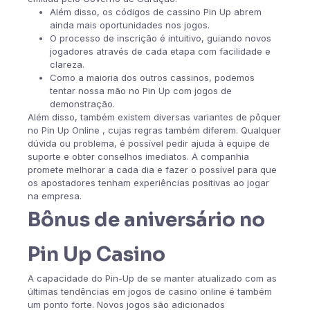
Além disso, os códigos de cassino Pin Up abrem
ainda mais oportunidades nos jogos.
O processo de inscrição é intuitivo, guiando novos
jogadores através de cada etapa com facilidade e
clareza.
Como a maioria dos outros cassinos, podemos
tentar nossa mão no Pin Up com jogos de
demonstração.
Além disso, também existem diversas variantes de pôquer
no Pin Up Online , cujas regras também diferem. Qualquer
dúvida ou problema, é possível pedir ajuda à equipe de
suporte e obter conselhos imediatos. A companhia
promete melhorar a cada dia e fazer o possível para que
os apostadores tenham experiências positivas ao jogar
na empresa.
Bônus de aniversário no
Pin Up Casino
A capacidade do Pin-Up de se manter atualizado com as
últimas tendências em jogos de casino online é também
um ponto forte. Novos jogos são adicionados