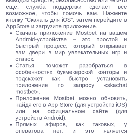
выводом средств, безопасностью или чем-то
еще, служба поддержки сделает все
возможное, чтобы помочь вам. Нажмите
кнопку “Скачать для iOS”, затем перейдите в
AppStore и загрузите приложение.
Скачать приложение Mostbet на вашем
Android-устройстве – это простой и
быстрый процесс, который открывает
вам двери в мир увлекательных игр и
ставок.
Статья поможет разобраться в
особенностях букмекерской конторы и
подскажет как быстро установить
приложение по запросу «skachat
mostbet».
Приложение Mostbet можно обновить,
найдя его в App Store (для устройств iOS)
или на официальном сайте (для
устройств Android).
Прямых эфиров, как таковых, у
оператора нет, и это является