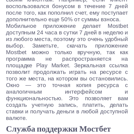
воспользовался бонусом в течение 7 дней
после того, как пополнил счет, ему поступает
дополнительно еще 50% от суммы взноса.
Мобильное приложение делает Mostbet
доступным 24 часа в сутки 7 дней в неделю и
из любого места, поэтому это очень удобный
выбор. Заметьте, скачать приложение
Mostbet можно только вручную, так как
программа не распространяется на
площадке Play Market. Зеркальная ссылка
позволит продолжать играть на ресурсе с
того же места, на котором вы остановились.
Окно — это точная копия ресурса с
аналогичным интерфейсом и
функциональностью. Это позволяет вам
создать учетную запись, платить, делать
ставки и получать деньги в любой доступной
валюте.
Служба поддержки Мостбет