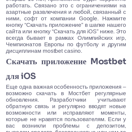
работать. Связано это с ограничениями на
азартные развлечения и любой, связанный с
ними, софт от компании Google. Нажмите
кнопку “Скачать приложение” в шапке нашего
сайта или кнопку “Скачать для iOS” ниже. Это
всегда бывает в рамках Олимпийских игр,
Чемпионатов Европы по футболу и другим
дисциплинам mostbet casino.
Скачать приложение Mostbet
для iOS
Еще одна важная особенность приложения –
возможно скачать в Мостбет регулярные
обновления. Разработчики учитывают
обратную связь и регулярно вводят новые
возможности или исправляют моменты,
которые не нравятся пользователям. Если у
вас возникли проблемы с депозитом,