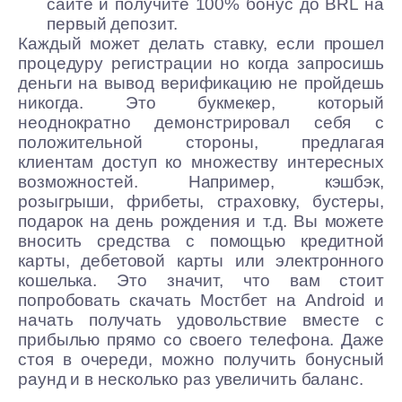
сайте и получите 100% бонус до BRL на
первый депозит.
Каждый может делать ставку, если прошел
процедуру регистрации но когда запросишь
деньги на вывод верификацию не пройдешь
никогда. Это букмекер, который
неоднократно демонстрировал себя с
положительной стороны, предлагая
клиентам доступ ко множеству интересных
возможностей. Например, кэшбэк,
розыгрыши, фрибеты, страховку, бустеры,
подарок на день рождения и т.д. Вы можете
вносить средства с помощью кредитной
карты, дебетовой карты или электронного
кошелька. Это значит, что вам стоит
попробовать скачать Мостбет на Android и
начать получать удовольствие вместе с
прибылью прямо со своего телефона. Даже
стоя в очереди, можно получить бонусный
раунд и в несколько раз увеличить баланс.