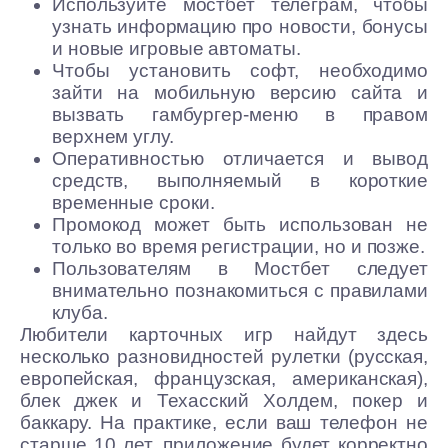
Используйте мостбет телеграм, чтобы
узнать информацию про новости, бонусы
и новые игровые автоматы.
Чтобы установить софт, необходимо
зайти на мобильную версию сайта и
вызвать гамбургер-меню в правом
верхнем углу.
Оперативностью отличается и вывод
средств, выполняемый в короткие
временные сроки.
Промокод может быть использован не
только во время регистрации, но и позже.
Пользователям в Мостбет следует
внимательно познакомиться с правилами
клуба.
Любители карточных игр найдут здесь
несколько разновидностей рулетки (русская,
европейская, французская, американская),
блек джек и Техасский Холдем, покер и
баккару. На практике, если ваш телефон не
старше 10 лет, приложение будет корректно