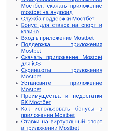
Мостбет, скачать приложение
mostbet на андроид
Служба поддержки Мостбет
Бонус для ставок на спорт и
казино
Вход в приложение Mostbet
Поддержка приложения
Mostbet
Скачать приложение Mostbet
для iOS
Скриншоты приложения
Mostbet
Установите приложение
Mostbet
Преимущества и недостатки
БК Мостбет
Как использовать бонусы в
приложении Mostbet
Ставки на виртуальный спорт
в приложении Mostbet