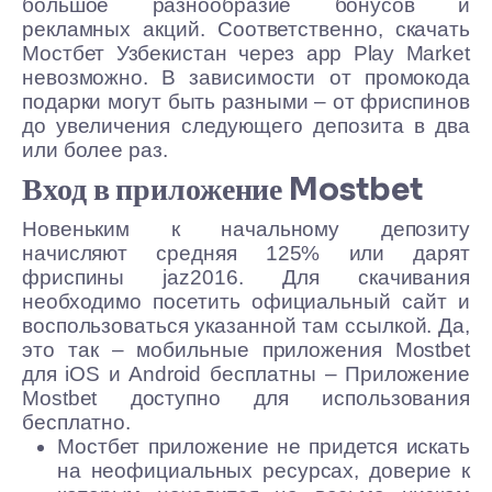
большое разнообразие бонусов и
рекламных акций. Соответственно, скачать
Мостбет Узбекистан через app Play Market
невозможно. В зависимости от промокода
подарки могут быть разными – от фриспинов
до увеличения следующего депозита в два
или более раз.
Вход в приложение Mostbet
Новеньким к начальному депозиту
начисляют средняя 125% или дарят
фриспины jaz2016. Для скачивания
необходимо посетить официальный сайт и
воспользоваться указанной там ссылкой. Да,
это так – мобильные приложения Mostbet
для iOS и Android бесплатны – Приложение
Mostbet доступно для использования
бесплатно.
Мостбет приложение не придется искать
на неофициальных ресурсах, доверие к