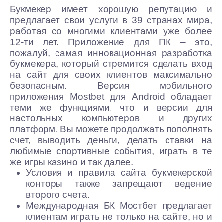
Букмекер имеет хорошую репутацию и
предлагает свои услуги в 39 странах мира,
работая со многими клиентами уже более
12-ти лет. Приложение для ПК – это,
пожалуй, самая инновационная разработка
букмекера, который стремится сделать вход
на сайт для своих клиентов максимально
безопасным. Версия мобильного
приложения Mostbet для Android обладает
теми же функциями, что и версии для
настольных компьютеров и других
платформ. Вы можете продолжать пополнять
счет, выводить деньги, делать ставки на
любимые спортивные события, играть в те
же игры казино и так далее.
Условия и правила сайта букмекерской
конторы также запрещают ведение
второго счета.
Международная БК Мостбет предлагает
клиентам играть не только на сайте, но и