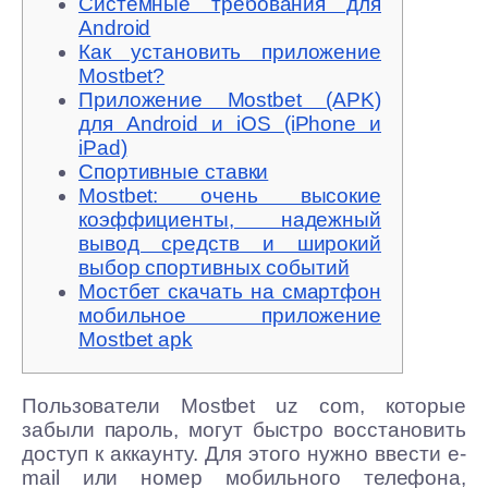
Системные требования для
Android
Как установить приложение
Mostbet?
Приложение Mostbet (APK)
для Android и iOS (iPhone и
iPad)
Спортивные ставки
Mostbet: очень высокие
коэффициенты, надежный
вывод средств и широкий
выбор спортивных событий
Мостбет скачать на смартфон
мобильное приложение
Mostbet apk
Пользователи Mostbet uz com, которые
забыли пароль, могут быстро восстановить
доступ к аккаунту. Для этого нужно ввести e-
mail или номер мобильного телефона,