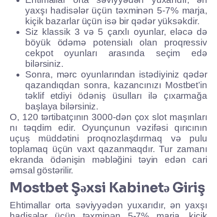
yaxşı hadisələr üçün təxminən 5-7% marja,
kiçik bazarlar üçün isə bir qədər yüksəkdir.
Siz klassik 3 və 5 çarxlı oyunlar, eləcə də
böyük ödəmə potensialı olan proqressiv
cekpot oyunları arasında seçim edə
bilərsiniz.
Sonra, mərc oyunlarından istədiyiniz qədər
qazandıqdan sonra, kazancınızı Mostbet’in
təklif etdiyi ödəniş üsulları ilə çıxarmağa
başlaya bilərsiniz.
O, 120 tərtibatçının 3000-dən çox slot maşınları
nı təqdim edir. Oyunçunun vəzifəsi qırıcının
uçuş müddətini proqnozlaşdırmaq və pulu
toplamaq üçün vaxt qazanmaqdır. Tur zamanı
ekranda ödənişin məbləğini təyin edən cari
əmsal göstərilir.
Mostbet Şəxsi Kabinetə Giriş
Ehtimallar orta səviyyədən yuxarıdır, ən yaxşı
hadisələr üçün təxminən 5-7% marja, kiçik