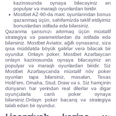
kazinosunda oynaya biləcəyiniz ən
populyar və maraqlı oyunlardan biridir.
Mostbet AZ-90-da mərc oyunlarından bonus
qazanmaq üçün, səhifəmizdə təklif etdiyimiz
bonuslardan istifadə edə bilərsiniz.
Qazanma şansınızı artırmaq üçün müxtəlif
strategiya və parametrlərdən də istifadə edə
bilərsiniz. Mostbet Aviator, ağıllı oynasanız, sizə
qısa müddətdə böyük gəlirlər verə biləcək bir
oyundur. Onlayn poker, Mostbet Azərbaycan
onlayn kazinosunda oynaya biləcəyiniz ən
populyar və maraqlı oyunlardan biridir. Siz
Mostbet Azərbaycanda müxtəlif növ poker
oyunları tapa bilərsiniz, məsələn, Texas
Hold’em, Omaha, Stud, Draw və s. Siz həmçinin
dünyanın hər yerindən real dilerlər və digər
oyunçularla canlı poker oynaya
bilərsiniz.Onlayn poker bacarıq və strategiya
tələb edən bir oyundur.