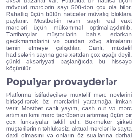
əksər bazarlar var. Futbolda bir hadisə üçün
mövcud mərclərin sayı 500-dən çox ola bilər.
Rahatlıq üçün bütün nəticələr müvafiq bloklara
paylanır. Mostbet-in rəsmi saytı real vaxt
mərcləri üçün mükəmməl optimallaşdırılıb.
Tərtibatçılar müştərilərin bahis edərkən
gecikməmələrini və bundan zövq almalarını
təmin etməyə çalışdılar. Canlı, müxtəlif
hadisələrin sayına görə xəttdən çox aşağı deyil,
çünki əksəriyyəti başlanğıcda bu hissəyə
köçürülür.
Populyar provayderlər
Platforma istifadəçilərə müxtəlif mərc növlərini
birləşdirərək öz mərclərini yaratmağa imkan
verir. Mostbet canlı yayım, cash out və mərc
artımları kimi mərc təcrübənizi artırmaq üçün bir
çox funksiyalar təklif edir. Bukmeker şirkəti
müştərilərinin təhlükəsiz, aktual mərclər ilə sayta
daxil olmasını və onların öz suallarına dərhal