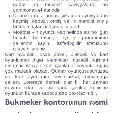
qədər ən müxtəlif səviyyələrdə on
çempionatı əhatə edir.
Depozitə görə bonus şirkətdə qeydiyyatdan
keçmiş, depozit etmiş və ilk mərcini etmiş
bütün müştərilər üçün əlçatandır.
Mostbet –in oyunçu kabinetində siz hər gün
hesab balansını, loyallıq proqramının
xallarının sayını, istifadəçinin statusunu
izləyə bilərsiniz.
Kart oyunları, əsas poker, blekcek və kart
oyunlarının digər variantları müxtəlif rejimləri
sınamaq istəyən kart oyunlarını sevənlər üçün
çox maraqlı olacaq. Qumar oyunçususunuzsa
və kart oyunlarını sevirsinizsə, oynamağa
çalışın. Lotereya demək olar ki, hər zaman
davam edən və ən sadə şəkildə keçirilən
oyundur, burada sadəcə sizə bəxt lazımdır.
Bukmeker kontorunun rəsmi