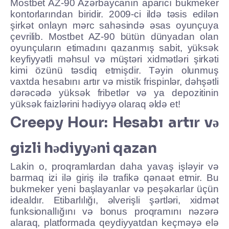
Mostbet AZ-90 Azərbaycanın aparıcı bukmeker
kontorlarından biridir. 2009-ci ildə təsis edilən
şirkət onlayn mərc sahəsində əsas oyunçuya
çevrilib. Mostbet AZ-90 bütün dünyadan olan
oyunçuların etimadını qazanmış sabit, yüksək
keyfiyyətli məhsul və müştəri xidmətləri şirkəti
kimi özünü təsdiq etmişdir. Təyin olunmuş
vaxtda hesabını artır və mistik frispinlər, dəhşətli
dərəcədə yüksək fribetlər və ya depozitinin
yüksək faizlərini hədiyyə olaraq əldə et!
Creepy Hour: Hesabı artır və
gizli hədiyyəni qazan
Lakin o, proqramlardan daha yavaş işləyir və
barmaq izi ilə giriş ilə trafikə qənaət etmir. Bu
bukmeker yeni başlayanlar və peşəkarlar üçün
idealdır. Etibarlılığı, əlverişli şərtləri, xidmət
funksionallığını və bonus proqramını nəzərə
alaraq, platformada qeydiyyatdan keçməyə elə