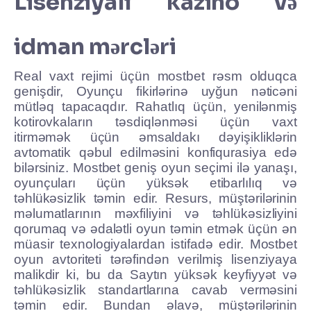
Lisenziyalı kazino və
idman mərcləri
Real vaxt rejimi üçün mostbet rəsm olduqca
genişdir, Oyunçu fikirlərinə uyğun nəticəni
mütləq tapacaqdır. Rahatlıq üçün, yenilənmiş
kotirovkaların təsdiqlənməsi üçün vaxt
itirməmək üçün əmsaldakı dəyişikliklərin
avtomatik qəbul edilməsini konfiqurasiya edə
bilərsiniz. Mostbet geniş oyun seçimi ilə yanaşı,
oyunçuları üçün yüksək etibarlılıq və
təhlükəsizlik təmin edir. Resurs, müştərilərinin
məlumatlarının məxfiliyini və təhlükəsizliyini
qorumaq və ədalətli oyun təmin etmək üçün ən
müasir texnologiyalardan istifadə edir. Mostbet
oyun avtoriteti tərəfindən verilmiş lisenziyaya
malikdir ki, bu da Saytın yüksək keyfiyyət və
təhlükəsizlik standartlarına cavab verməsini
təmin edir. Bundan əlavə, müştərilərinin