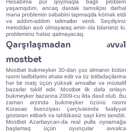
Hesabıma pul qoymaqla bağlı problem
yaşamışdım, ancaq dəstək təmsilçisi dərhal
mənə problemin səbəbini tapmaqda kömək etdi
və addım-addım təlimatlar verdi. Seçdiyiniz
metoddan asılı olmayaraq əmin ola bilərsiniz ki,
probleminiz həlsiz qalmayacaq.
Qarşılaşmadan əvvəl
mostbet
Mostbet bukmeyker 30-dan çox idmanın bütün
rəsmi tədbirlərini əhatə edir və öz istifadəçilərinə
hər bir matç üçün yüksək əmsallar və müxtəlif
bazarlar təklif edir. Mostbet ilk dəfə onlayn
bukmeyker bazarına 2009-cu ildə daxil olub. Bu
zaman ərzində bukmeyker özünü rəsmi
Kürasao lisenziyası çərçivəsində fəaliyyət
göstərən etibarlı və təhlükəsiz sayt kimi tanıdıb.
Mostbet Azərbaycan-da real pulla oynamağa
başlamaq üçün oyunçular əvvəlcə