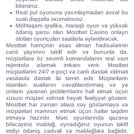
bilərsiniz.
Real pul oyununa yaxınlaşmadan əvvəl bu
sualı diqqətlə oxumalısınız.
Möhtəşəm qrafika, maraqlı oyun və yüksək
ödəniş şansı olan Mostbet Casino onlayn
slotları oyunçuları saatlarla əyləndirəcək.
Mostbet həmçinin əsas idman hadisələrinin
canlı yayımını təklif edir və bununla da,
müştərilərə öz sevimli komandalarını real vaxt
rejimində izləmək imkanı verir. Mostbet
müştərilərini 24/7 e-poçt və canlı dəstək xidməti
vasitəsilə dəstək ilə təmin edir. Müştərilərin
istənilən suallarını cavablandırmaq və ya
onların yaranan problemlərini həll etmək üçün
xüsusi müştəri xidməti heyəti fəaliyyət göstərir.
Mostbet hər zaman əlavə səy göstərməyə və
müştəriləri məmnun etmək üçün həllər təqdim
etməyə hazırdır. Mərc oyunlarında qazana
biləcəyiniz məbləğ, oynadığınız oyunun təklif
etdiyi ödəniş cədvəli və məbləğlərə bağlıdır.