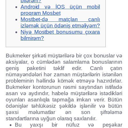
bilərəm?
Android və İOS üçün mobil
proqram Mosbet
Mostbet-də matçları canlı
izləmək üçün ödəniş etməliyəm?
Niyə Mostbet bonusumu çıxara
bilmirəm?
Bukmeker şirkəti müştərilərə bir çox bonuslar və
aksiyalar, o cümlədən salamlama bonuslarının
geniş paketini təklif edir. Canlı çatın
nümayəndələri hər zaman müştərilərin istənilən
probleminin həllində kömək etməyə hazırdırlar.
Bukmeker kontorunun rəsmi saytından istifadə
asan və aydındır, habelə müştərilərə istədikləri
oyunları asanlıqla tapmağa imkan verir. Bütün
ödənişlər təhlükəsiz şəkildə işlənilir və bütün
şəxsi məlumatlar ən son şifrələmə
standartlarına uyğun olaraq saxlanılır.
Bu yaxşı bir nüfuz və peşəkar