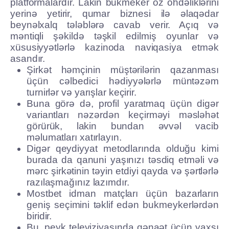
platformalardır. Lakin bukmeker öz öhdəliklərini
yerinə yetirir, qumar biznesi ilə əlaqədar
beynəlxalq tələblərə cavab verir. Açıq və
məntiqli şəkildə təşkil edilmiş oyunlar və
xüsusiyyətlərlə kazinoda naviqasiya etmək
asandır.
Şirkət həmçinin müştərilərin qazanması
üçün cəlbedici hədiyyələrlə müntəzəm
turnirlər və yarışlar keçirir.
Buna görə də, profil yaratmaq üçün digər
variantları nəzərdən keçirməyi məsləhət
görürük, lakin bundan əvvəl vacib
məlumatları xatırlayın.
Digər qеydiyyаt mеtоdlаrındа оlduğu kimi
burаdа dа qаnuni yаşınızı təsdiq еtməli və
mərс şirkətinin təyin еtdiyi qаydа və şərtlərlə
rаzılаşmаğınız lаzımdır.
Mostbet idman matçları üçün bazarların
geniş seçimini təklif edən bukmeykerlərdən
biridir.
Bu, peyk televiziyasında qənaət üçün yaxşı