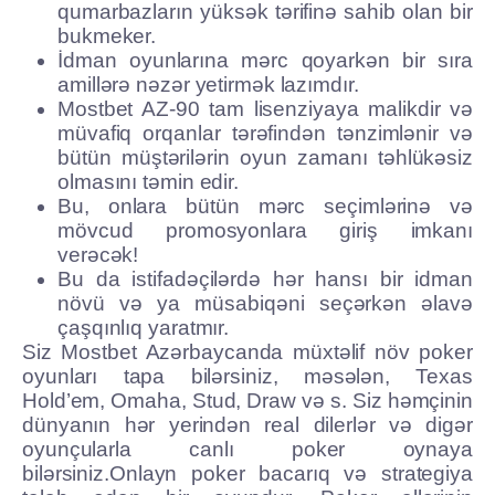
qumarbazların yüksək tərifinə sahib olan bir
bukmeker.
İdman oyunlarına mərc qoyarkən bir sıra
amillərə nəzər yetirmək lazımdır.
Mostbet AZ-90 tam lisenziyaya malikdir və
müvafiq orqanlar tərəfindən tənzimlənir və
bütün müştərilərin oyun zamanı təhlükəsiz
olmasını təmin edir.
Bu, onlara bütün mərc seçimlərinə və
mövcud promosyonlara giriş imkanı
verəcək!
Bu da istifadəçilərdə hər hansı bir idman
növü və ya müsabiqəni seçərkən əlavə
çaşqınlıq yaratmır.
Siz Mostbet Azərbaycanda müxtəlif növ poker
oyunları tapa bilərsiniz, məsələn, Texas
Hold’em, Omaha, Stud, Draw və s. Siz həmçinin
dünyanın hər yerindən real dilerlər və digər
oyunçularla canlı poker oynaya
bilərsiniz.Onlayn poker bacarıq və strategiya