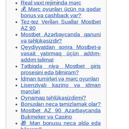
Real vaxt rejimində mərc
💰 Mərc oyunları üçün nə qədər
bonus və cashback var?
Tez-tez Veri̇lən Suallar Mostbet
AZ 90
Mostbet Azərbaycanda qanuni
və təhlükəsizdir?
Qeydiyyatdan sonra Mostbet-ə
vəsait yatırmaq üçün addım-
addım təlimat
Tətbiqdə niyə Mostbet giriş
prosesini edə bilmirəm?
İdman turnirləri və mərc oyunları
Lisenziyalı kazino və idman
mərcləri
Oynamaq təhlükəsizdirmi?
Bonusları necə təmizləmək olar?
Mostbet AZ 90 Azərbaycanda
Bukmeker və Casino
🎁 Mən bonusu necə əldə edə