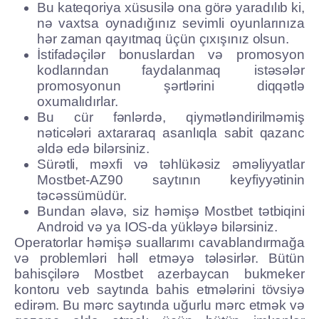
Bu kateqoriya xüsusilə ona görə yaradılıb ki,
nə vaxtsa oynadığınız sevimli oyunlarınıza
hər zaman qayıtmaq üçün çıxışınız olsun.
İstifadəçilər bonuslardan və promosyon
kodlarından faydalanmaq istəsələr
promosyonun şərtlərini diqqətlə
oxumalıdırlar.
Bu cür fənlərdə, qiymətləndirilməmiş
nəticələri axtararaq asanlıqla sabit qazanc
əldə edə bilərsiniz.
Sürətli, məxfi və təhlükəsiz əməliyyatlar
Mostbet-AZ90 saytının keyfiyyətinin
təcəssümüdür.
Bundan əlavə, siz həmişə Mostbet tətbiqini
Android və ya IOS-da yükləyə bilərsiniz.
Operatorlar həmişə suallarımı cavablandırmağa
və problemləri həll etməyə tələsirlər. Bütün
bahisçilərə Mostbet azerbaycan bukmeker
kontoru veb saytında bahis etmələrini tövsiyə
edirəm. Bu mərc saytında uğurlu mərc etmək və