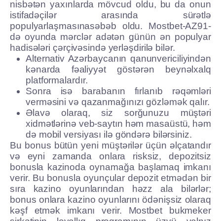
nisbətən yaxınlarda mövcud oldu, bu da onun
istifadəçilər arasında sürətlə
populyarlaşmasınasəbəb oldu. Mostbet-AZ91-
də oyunda mərclər adətən günün ən populyar
hadisələri çərçivəsində yerləşdirilə bilər.
Alternativ Azərbaycanın qanunvericiliyindən
kənarda fəaliyyət göstərən beynəlxalq
platformalardır.
Sonra isə barabanın fırlanıb rəqəmləri
verməsini və qazanmağınızı gözləmək qalır.
Əlavə olaraq, siz sorğunuzu müştəri
xidmətlərinə veb-saytın həm masaüstü, həm
də mobil versiyası ilə göndərə bilərsiniz.
Bu bonus bütün yeni müştərilər üçün əlçatandır
və eyni zamanda onlara risksiz, depozitsiz
bonusla kazinoda oynamağa başlamaq imkanı
verir. Bu bonusla oyunçular depozit etmədən bir
sıra kazino oyunlarından həzz ala bilərlər;
bonus onlara kazino oyunlarını ödənişsiz olaraq
kəşf etmək imkanı verir. Mostbet bukmeker