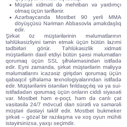
Müştəri xidməti də mehriban və yardımçı
olmaq üçün təriflənir.
Azərbaycanda Mostbet 90 yerli MMA
döyüşçüsü Nəriman Abbasovla əməkdaşlıq
edir.
Şirkət öz müştərilərinin məlumatlarının
təhlükəsizliyini təmin etmək üçün bütün lazımi
tədbirləri görür. Təhlükəsizlik xidməti
müştərilərin daxil etdiyi bütün şəxsi məlumatları
qorumaq üçün SSL şifrələməsindən istifadə
edir. Eyni zamanda, şirkət müştərilərin maliyyə
məlumatlarını icazəsiz girişdən qorumaq üçün
qabaqcıl şifrələmə texnologiyalarından istifadə
edir. Müştərilərini istənilən fırıldaqçılıq və ya sui-
istifadədən qorumaq üçün onların ciddi siyasəti
var. Mostbet həm e-poçt, həm də canlı çat
vasitəsilə 24/7 mövcud olan sürətli və səmərəli
müştəri dəstəyi təklif edir. Mostbet bukmeker
şirkəti – gözəl bir razılaşma və xoş oyun mühiti
istəyirsinizsə, yaxşı seçimdir.