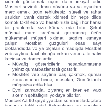
xidməti göstərmək üçün daim inkişaf edir.
Mostbet sevimli idman növünə və ya oyunlara
mərc etmək üçün təhlükəsiz, sürətli və rahat
üsuldur. Canlı dəstək xidməti bir neçə dildə
kömək təklif edə və hesabınızla bağlı hər hansı
bir problemdə sizə kömək edə bilər. Şirkət
müsbət mərc təcrübəsi qazanmaq üçün
mükəmməl müştəri xidməti təqdim etməyə
çalışır. Mostbet güzgüləri əsas sayt
bloklandıqda və ya əlçatan olmadıqda Mostbet
veb saytına daxil olmağa imkan verən alternativ
keçidlər və domenlərdir.
Müvafiq göstəricilərin hesablanmasına
yalnız qumarbazlar təsir göstərir.
MostBet veb saytına baş çəkmək, qumar
zonalarından birinə, məsələn, Gürcüstanla
müqayisə edilə bilər.
Eyni zamanda, ziyarətçilər istənilən vaxt
sxemin şəffaflığını yoxlaya bilərlər.
Mostbet AZ 90 qeydiyyatdan sonra istifadəçilərə
bonuslar təklif edir! Bukmekerin ən populyar