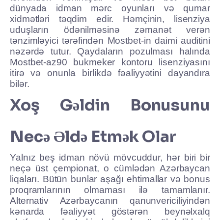
dünyada idman mərc oyunları və qumar
xidmətləri təqdim edir. Həmçinin, lisenziya
uduşların ödənilməsinə zəmanət verən
tənzimləyici tərəfindən Mostbet-in daimi auditini
nəzərdə tutur. Qaydaların pozulması halında
Mostbet-az90 bukmeker kontoru lisenziyasını
itirə və onunla birlikdə fəaliyyətini dayandıra
bilər.
Xoş Gəldin Bonusunu
Necə Əldə Etmək Olar
Yalnız beş idman növü mövcuddur, hər biri bir
neçə üst çempionat, o cümlədən Azərbaycan
liqaları. Bütün bunlar aşağı ehtimallar və bonus
proqramlarının olmaması ilə tamamlanır.
Alternativ Azərbaycanın qanunvericiliyindən
kənarda fəaliyyət göstərən beynəlxalq