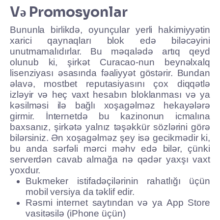
Və Promosyonlar
Bununla birlikdə, oyunçular yerli hakimiyyətin
xarici qaynaqları blok edə biləcəyini
unutmamalıdırlar. Bu məqalədə artıq qeyd
olunub ki, şirkət Curacao-nun beynəlxalq
lisenziyası əsasında fəaliyyət göstərir. Bundan
əlavə, mostbet reputasiyasını çox diqqətlə
izləyir və heç vaxt hesabın bloklanması və ya
kəsilməsi ilə bağlı xoşagəlməz hekayələrə
girmir. İnternetdə bu kazinonun icmalına
baxsanız, şirkətə yalnız təşəkkür sözlərini görə
bilərsiniz. Ən xoşagəlməz şey isə gecikmədir ki,
bu anda sərfəli mərci məhv edə bilər, çünki
serverdən cavab almağa nə qədər yaxşı vaxt
yoxdur.
Bukmeker istifadəçilərinin rahatlığı üçün
mobil versiya da təklif edir.
Rəsmi internet saytından və ya App Store
vasitəsilə (iPhone üçün)