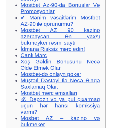
Mostbet Az-90-da Bonuslar Və
Promosyonlar
✔ Mənim vəsaitlərim Mostbet
AZ-90 ilə qorunurmu?
Mostbet AZ 90 kazino
azerbaycan Ən yaxşı
bukmeyker rəsmi saytı
İdmana Risksiz mərc edin!
Canlı Mərc
Xoş Gəldin Bonusunu Necə
Əldə Etmək Olar
Mostbet-də onlayn poker
Müştəri Dəstəyi Ilə Necə Əlaqə
Saxlamaq Olar:
Mostbet mərc əmsalları
💰 Depozit və ya pul çıxarmaq
üçün hər hansı komissiya
varmı?
Mosbet AZ – kazino və
bukmeker