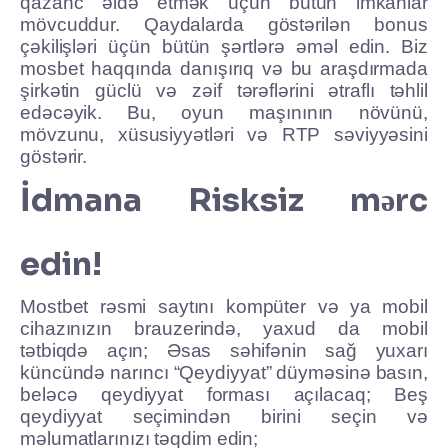
qazanc əldə etmək üçün bütün imkanlar
mövcuddur. Qaydalarda göstərilən bonus
çəkilişləri üçün bütün şərtlərə əməl edin. Biz
mosbet haqqında danışırıq və bu araşdırmada
şirkətin güclü və zəif tərəflərini ətraflı təhlil
edəcəyik. Bu, oyun maşınının növünü,
mövzunu, xüsusiyyətləri və RTP səviyyəsini
göstərir.
İdmana Risksiz mərc
edin!
Mostbet rəsmi saytını kompüter və ya mobil
cihazınızın brauzerində, yaxud da mobil
tətbiqdə açın; Əsas səhifənin sağ yuxarı
küncündə narıncı “Qeydiyyat” düyməsinə basın,
beləcə qeydiyyat forması açılacaq; Beş
qeydiyyat seçimindən birini seçin və
məlumatlarınızı təqdim edin;