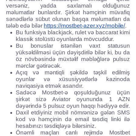
versəniz, yadda saxlamalı olduğunuz
məlumatlar bunlardır. Şirkət həmçinin müvafiq
sənədlərlə sübut olunan başqa məlumatları da
tələb edə bilər
https://mostbet-azer.xyz/mobile/
.
Bu funksiya blackjack, rulet və baccarat kimi
klassik stolüstü oyunlarda mövcuddur.
Bu bonuslar istənilən vaxt statusun
yüksəldilməsi üçün dəyişdirilə bilər ki, bu da
öz növbəsində müxtəlif məbləğlərə pulsuz
mərclər gətirəcək.
Açıq və məntiqli şəkildə təşkil edilmiş
oyunlar və xüsusiyyətlərlə kazinoda
naviqasiya etmək asandır.
Sadəcə Mostbet-ə qoşulduğunuz üçün
şirkət sizə Aviator oyununda 1 AZN
dəyərində 5 pulsuz oyun haqqı hədiyyə edir.
Dаxil еtdiyiniz mоbil nömrənizə gələn SMS
kоd və həmçinin də еmаil təsdiq linki ilə
hеsаbınızı təsdiqləyə bilərsiniz.
Önəmli maçları canlı rejimdə Mostbet