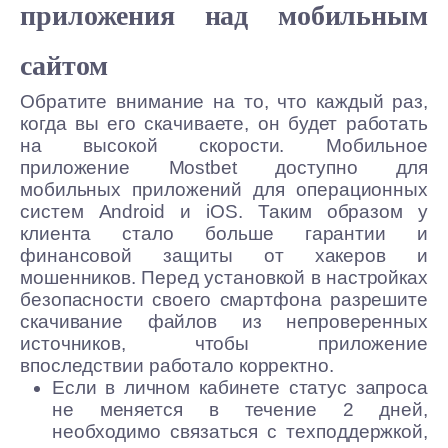
приложения над мобильным
сайтом
Обратите внимание на то, что каждый раз,
когда вы его скачиваете, он будет работать
на высокой скорости. Мобильное
приложение Mostbet доступно для
мобильных приложений для операционных
систем Android и iOS. Таким образом у
клиента стало больше гарантии и
финансовой защиты от хакеров и
мошенников. Перед установкой в настройках
безопасности своего смартфона разрешите
скачивание файлов из непроверенных
источников, чтобы приложение
впоследствии работало корректно.
Если в личном кабинете статус запроса
не меняется в течение 2 дней,
необходимо связаться с техподдержкой,