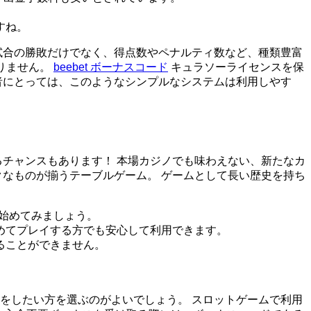
。
すね。
試合の勝敗だけでなく、得点数やペナルティ数など、種類豊富
ありません。
beebet ボーナスコード
キュラソーライセンスを保
者にとっては、このようなシンプルなシステムは利用しやす
チャンスもあります！ 本場カジノでも味わえない、新たなカ
なものが揃うテーブルゲーム。 ゲームとして長い歴史を持ち
を始めてみましょう。
めてプレイする方でも安心して利用できます。
ることができません。
をしたい方を選ぶのがよいでしょう。 スロットゲームで利用