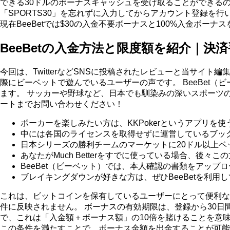
できる30ドルのボーナスキャッシュを受け取ることができる
「SPORTS30」を忘れずに入力してからアカウント登録を行
現在BeeBetでは$30の入金不要ボーナスと100%入金ボーナ
BeeBetの入金方法と限度額を紹介｜
今回は、TwitterなどSNSに投稿されたレビューと当サイ
際にビーベットで遊んでいるユーザーの声です。 BeeBet
ます。 サッカーや野球など、日本でも馴染みの深いスポーツの
ートまでお問い合わせください！
ポーカーを楽しみたい方は、KKPokerというアプリを
中には各国のライセンスを取得せずに運営しているブック
日本シリーズの勝利チームのマーケットに20ドル以上ベ
あなたがMuch Betterをすでに使っている場合、後
BeeBet（ビーベット）では、本人確認の書類をアッ
ブレイキングダウンが好きな方は、ぜひBeeBetを利
これは、ビットコインを保有しているユーザーにとって便利な選
件に反映されません。 ボーナスの有効期限は、登録から30日
で、これは「入金額＋ボーナス額」の10倍を賭けることを意味
この条件を満たすことで、ボーナス金額を出金することが可能