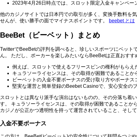
2023年4月26日時点では、スロット限定入金キャンペー
他のカジノサイトでは日本円での取引が多く、変換手数料を気に
せんが、使い勝手の面でマイナスポイントです。
beebet とは
BeeBet（ビーベット）まとめ
TwitterでBeeBetの評判を調べると、珍しいスポーツ
ん。 ただし、ポーカーを楽しみたいならBeeBetは正直お
例えば、スロットで使えるフリースピンの権利がもらえ
キュラソーライセンスは、その取得が困難であることか
ビーベットの入金不要ボーナスの受け取り方やボーナス
堅実な運営と簡単登録のBeebet Casinoで、安心安全
スロットとは異なり派手な演出はないものの、その分落ち着い
す。 キュラソーライセンスは、その取得が困難であることか
カジノが公正かつ透明性を持って運営されていること、そし
入金不要ボーナス
この方は、BeeBet(ビーベット)の安全性について疑問を