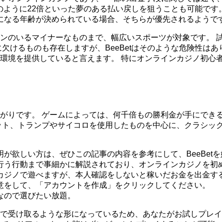
、このように22倍といった夢のある払い戻しを狙うことも可能です
になる年齢が決められている場合、そちらが優先されるようで
ンのいるマイナーなものまで、幅広いスポーツが対象です。 
欠けるものも存在しますが、BeeBetはそのような危険性は
環境を提供していると言えます。 特にオンラインカジノ初心
がりです。 ゲームによっては、何千倍もの勝利金が手にできる
ット、トランプやサイコロを使用したものを中心に、クラシック
が欲しい方は、ぜひこの記事の内容を参考にして、BeeBet
行う行動まで事細かに解説されており、オンラインカジノを初
カジノで遊べますが、本人確認をしないと稼いだお金を出金す
意をして、「アカウントを作成」をクリックしてください。
富なので選びたい放題。
で受け取るような形になっているため、あなたがお試しプレイ