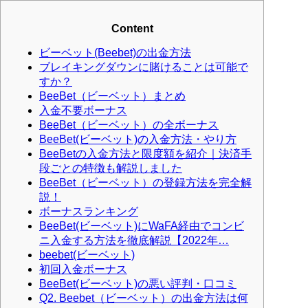
Content
ビーベット(Beebet)の出金方法
ブレイキングダウンに賭けることは可能で
すか？
BeeBet（ビーベット）まとめ
入金不要ボーナス
BeeBet（ビーベット）の全ボーナス
BeeBet(ビーベット)の入金方法・やり方
BeeBetの入金方法と限度額を紹介｜決済手
段ごとの特徴も解説しました
BeeBet（ビーベット）の登録方法を完全解
説！
ボーナスランキング
BeeBet(ビーベット)にWaFA経由でコンビ
ニ入金する方法を徹底解説【2022年…
beebet(ビーベット)
初回入金ボーナス
BeeBet(ビーベット)の悪い評判・口コミ
Q2. Beebet（ビーベット）の出金方法は何