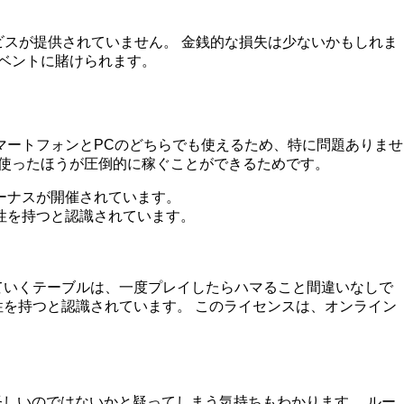
ビスが提供されていません。 金銭的な損失は少ないかもしれま
ベントに賭けられます。
らスマートフォンとPCのどちらでも使えるため、特に問題ありませ
リを使ったほうが圧倒的に稼ぐことができるためです。
ーナスが開催されています。
性を持つと認識されています。
ていくテーブルは、一度プレイしたらハマること間違いなしで
を持つと認識されています。 このライセンスは、オンライン
め怪しいのではないかと疑ってしまう気持ちもわかります。 ルー