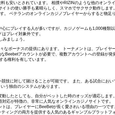
料も安いとされています。 相撲やRIZINのような他のオン
のサイトの使い勝手も素晴らしく、スマホでサクサク動作します。
す。 ベテランのオンラインカジノプレイヤーからすると物足
心にプレイする人が多いですが、カジノゲームも1,000種類
ノはプレイ対象外です。
しみましょう。
々なボーナスの提供にあります。 トーナメントは、プレイヤ
なBeebetアカウントが必要で、複数アカウントへの登録が
中止する権利を有しています。
い競技に対して賭けることが可能です。 また、ある試合にお
トという独自のシステムがあります。
変動したとしても、自分がベットした時のオッズが適応します
た日本語対応が特徴の、非常に人気なオンラインカジノサイトです。
トは、プレイヤーにBeeBetが長く愛されいる理由の一つです
ツベッティングの両方を提供する人気のあるギャンブルプラットフ