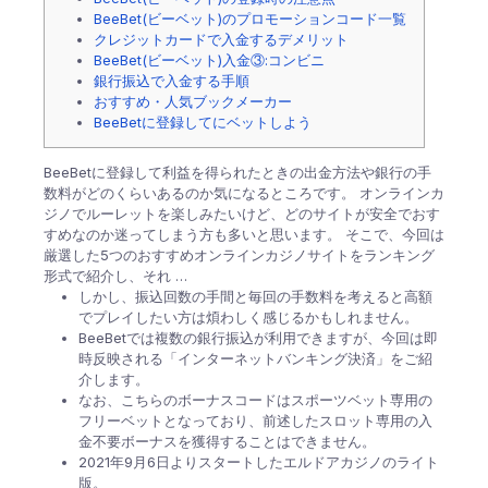
BeeBet(ビーベット)のプロモーションコード一覧
クレジットカードで入金するデメリット
BeeBet(ビーベット)入金③:コンビニ
銀行振込で入金する手順
おすすめ・人気ブックメーカー
BeeBetに登録してにベットしよう
BeeBetに登録して利益を得られたときの出金方法や銀行の手
数料がどのくらいあるのか気になるところです。 オンラインカ
ジノでルーレットを楽しみたいけど、どのサイトが安全でおす
すめなのか迷ってしまう方も多いと思います。 そこで、今回は
厳選した5つのおすすめオンラインカジノサイトをランキング
形式で紹介し、それ …
しかし、振込回数の手間と毎回の手数料を考えると高額
でプレイしたい方は煩わしく感じるかもしれません。
BeeBetでは複数の銀行振込が利用できますが、今回は即
時反映される「インターネットバンキング決済」をご紹
介します。
なお、こちらのボーナスコードはスポーツベット専用の
フリーベットとなっており、前述したスロット専用の入
金不要ボーナスを獲得することはできません。
2021年9月6日よりスタートしたエルドアカジノのライト
版。