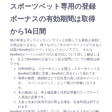
スポーツベット専用の登録
ボーナスの有効期間は取得
から14日間
他の有名なオンラインカジノサイトと比較しても最低入金額に
大差はありません。 様々なカジノやスポーツベットができると
話題のBeeBet(ビーベット)というカジノアプリ。 そんな
BeeBet(ビーベット)の7つの入金方法について詳しく解説しま
す。 以上でBeeBetの入金でよくある質問についての解説は終
了です。
ONRAMPは、スターポイントを購入→スターポイントを
BeeBetの通貨に交換→BeeBetに戻るという流れです。
将棋や相撲、格闘技などで注目度の高い試合やイベント
が、「スペシャルベット」として賭けの対象になりま
す。
本人確認には、本人確認書と住所証明書のアップロード
と承認が必要です。
入金と出金の決済方法が異なる場合、出金申請は却下さ
れます。
BeeBetは日本語にも対応していて、賭けられるスポーツの幅