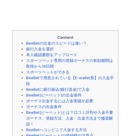
Content
BeeBetの出金のスピードは速い？
銀行入金を選択
本人確認書類をアップロード
スポーツベット専用の登録ボーナスの有効期間は
取得から14日間
スポーツベットができる
BeeBetで用意されている【E-wallet系】の入金手
段
BeeBetに銀行振込(銀行送金)で入金
BeeBet(ビーベット)の出金条件
ボーナス出金するには入金実績が必要
ボーナスの出金条件
BeeBet(ビーベット)とは？口コミ評判や入金不要
ボーナス、登録方法、入金・出金方法まで徹底解
説！
BeeBetへコンビニで入金する方法
BeeBet(ビーベット)の登録時の注意点