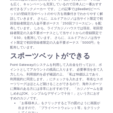
も広く、キャンペーンも充実しているので日本人に一番おすす
めできるブックメーカー です。 この記事ではBeeBet(ビーベ
ット)の登録方法やベットのやり方を画像付きでわかりやすく解
説していきます。 さらに、エルドアカジノは当サイト限定で初
回登録者限定の入金不要ボーナス「250回フリースピン」を配
布しています。 しかも、ライブカジノハウスでは現在、初回登
録者限定の入金不要ボーナスとして当サイトからの登録限定で
「＄50」を配布しています。 さらに、エルドアカジノは当サ
イト限定で初回登録者限定の入金不要ボーナス「5000円」を
配布しています。
スポーツベットができる
Point Gatewayのシステムを利用して入出金を行っており、ポ
イントとしてアカウントの残高に入ります。 必要事項を全て入
力したら、利用規約を必ず確認の上、「私は18歳以上であり、
利用規約に同意します。」にチェックを入れます。 有名なスポ
ーツリーグはほとんど賭けることができるので、海外スポーツ
に興味のある方には非常におすすめです。 「カジノゲームを楽
しめればOK、シンプルなデザインで十分！」という方におす
すめのカジノです。
「お客様本人」をクリックすると下の図のように画面が
出ますので、「プライベートウォレット等」をクリック
してください。