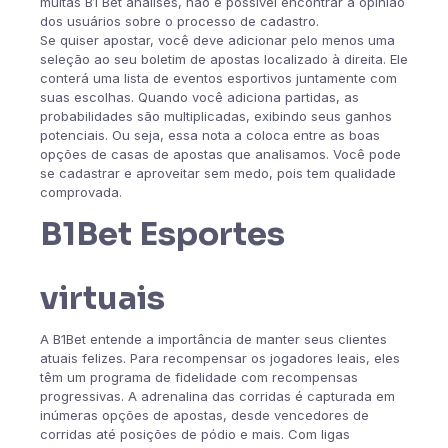
muitas B1 Bet análises, não é possível encontrar a opinião
dos usuários sobre o processo de cadastro.
Se quiser apostar, você deve adicionar pelo menos uma
seleção ao seu boletim de apostas localizado à direita. Ele
conterá uma lista de eventos esportivos juntamente com
suas escolhas. Quando você adiciona partidas, as
probabilidades são multiplicadas, exibindo seus ganhos
potenciais. Ou seja, essa nota a coloca entre as boas
opções de casas de apostas que analisamos. Você pode
se cadastrar e aproveitar sem medo, pois tem qualidade
comprovada.
B1Bet Esportes
virtuais
A B1Bet entende a importância de manter seus clientes
atuais felizes. Para recompensar os jogadores leais, eles
têm um programa de fidelidade com recompensas
progressivas. A adrenalina das corridas é capturada em
inúmeras opções de apostas, desde vencedores de
corridas até posições de pódio e mais. Com ligas