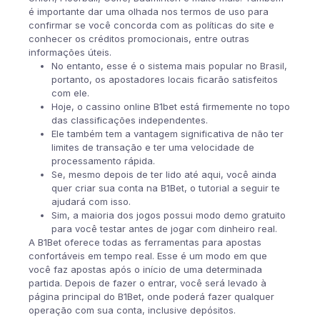
é importante dar uma olhada nos termos de uso para
confirmar se você concorda com as políticas do site e
conhecer os créditos promocionais, entre outras
informações úteis.
No entanto, esse é o sistema mais popular no Brasil,
portanto, os apostadores locais ficarão satisfeitos
com ele.
Hoje, o cassino online B1bet está firmemente no topo
das classificações independentes.
Ele também tem a vantagem significativa de não ter
limites de transação e ter uma velocidade de
processamento rápida.
Se, mesmo depois de ter lido até aqui, você ainda
quer criar sua conta na B1Bet, o tutorial a seguir te
ajudará com isso.
Sim, a maioria dos jogos possui modo demo gratuito
para você testar antes de jogar com dinheiro real.
A B1Bet oferece todas as ferramentas para apostas
confortáveis em tempo real. Esse é um modo em que
você faz apostas após o início de uma determinada
partida. Depois de fazer o entrar, você será levado à
página principal do B1Bet, onde poderá fazer qualquer
operação com sua conta, inclusive depósitos.