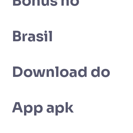
Bônus no
Brasil
Download do
App apk