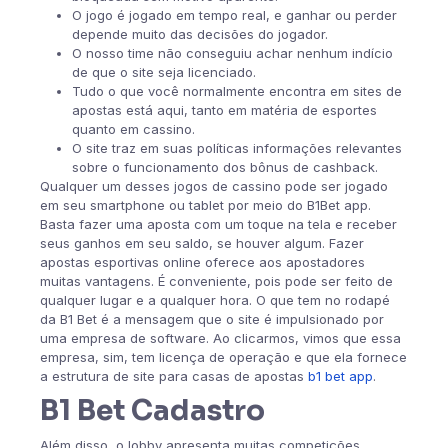
O jogo é jogado em tempo real, e ganhar ou perder
depende muito das decisões do jogador.
O nosso time não conseguiu achar nenhum indício
de que o site seja licenciado.
Tudo o que você normalmente encontra em sites de
apostas está aqui, tanto em matéria de esportes
quanto em cassino.
O site traz em suas políticas informações relevantes
sobre o funcionamento dos bônus de cashback.
Qualquer um desses jogos de cassino pode ser jogado
em seu smartphone ou tablet por meio do B1Bet app.
Basta fazer uma aposta com um toque na tela e receber
seus ganhos em seu saldo, se houver algum. Fazer
apostas esportivas online oferece aos apostadores
muitas vantagens. É conveniente, pois pode ser feito de
qualquer lugar e a qualquer hora. O que tem no rodapé
da B1 Bet é a mensagem que o site é impulsionado por
uma empresa de software. Ao clicarmos, vimos que essa
empresa, sim, tem licença de operação e que ela fornece
a estrutura de site para casas de apostas
b1 bet app
.
B1 Bet Cadastro
Além disso, o lobby apresenta muitas competições