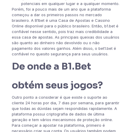
potenciais em qualquer lugar e a qualquer momento.
Porém, foi a pouco mais de um ano que a plataforma
começou a dar os primeiros passos no mercado
brasileiro. A B1bet é uma Casa de Apostas e Cassino
Online disponível para o público brasileiro. Então, b1.bet é
confiável nesse sentido, pois traz mais credibilidade a
essa casa de apostas. As principais queixas dos usuários
são quanto ao dinheiro não devolvido ou o não
pagamento dos valores ganhos. Além disso, o bet1.bet é
confiável no quesito segurança para seus usuários.
De onde a B1.Bet
obtém seus jogos?
Outro ponto a considerar é que existe o suporte ao
cliente 24 horas por dia, 7 dias por semana, para garantir
que todas as dúvidas sejam respondidas rapidamente. A
plataforma possui criptografia de dados de última
geração e tem vários mecanismos de proteção online.
Para começar a apostar na plataforma, primeiro é
necessário criar sua conta. Os usuários também podem