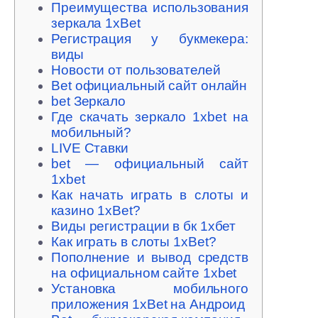
Преимущества использования
зеркала 1xBet
Регистрация у букмекера:
виды
Новости от пользователей
Bet официальный сайт онлайн
bet Зеркало
Где скачать зеркало 1xbet на
мобильный?
LIVE Ставки
bet — официальный сайт
1xbet
Как начать играть в слоты и
казино 1xBet?
Виды регистрации в бк 1хбет
Как играть в слоты 1xBet?
Пополнение и вывод средств
на официальном сайте 1xbet
Установка мобильного
приложения 1xBet на Андроид