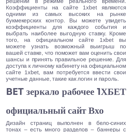
решений в режиме реального времени.
Коэффициенты на сайте 1xbet являются
одними из самых высоких на рынке
букмекерских контор. Вы можете увидеть
коэффициенты для каждого события и
выбрать наиболее выгодную ставку. Кроме
того, на официальном сайте 1xbet вы
можете узнать возможный выигрыш по
вашей ставке, что поможет вам оценить свои
шансы и принять правильное решение. Для
доступа к личному кабинету на официальном
сайте 1xbet, вам потребуется ввести свои
учетные данные, такие как логин и пароль.
BET зеркало рабочее 1ХБЕТ
официальный сайт Вхо
Дизайн страниц выполнен в бело-синих
тонах – есть много разделов – баннеры с