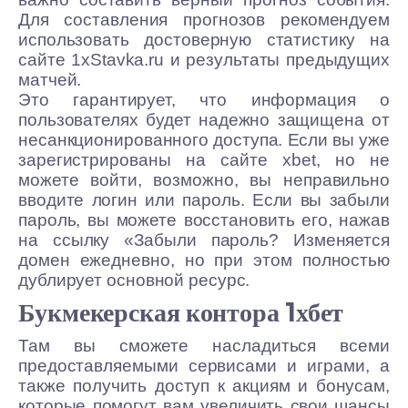
Для составления прогнозов рекомендуем
использовать достоверную статистику на
сайте 1xStavka.ru и результаты предыдущих
матчей.
Это гарантирует, что информация о
пользователях будет надежно защищена от
несанкционированного доступа. Если вы уже
зарегистрированы на сайте xbet, но не
можете войти, возможно, вы неправильно
вводите логин или пароль. Если вы забыли
пароль, вы можете восстановить его, нажав
на ссылку «Забыли пароль? Изменяется
домен ежедневно, но при этом полностью
дублирует основной ресурс.
Букмекерская контора 1хбет
Там вы сможете насладиться всеми
предоставляемыми сервисами и играми, а
также получить доступ к акциям и бонусам,
которые помогут вам увеличить свои шансы