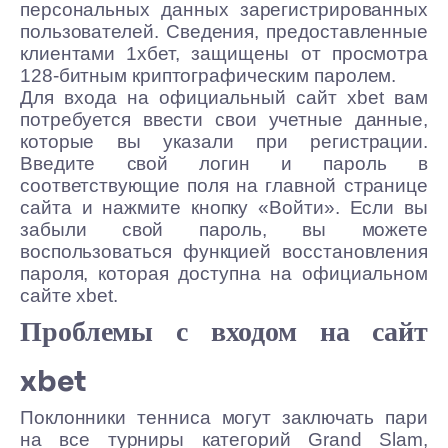
персональных данных зарегистрированных
пользователей. Сведения, предоставленные
клиентами 1xбет, защищены от просмотра
128-битным криптографическим паролем.
Для входа на официальный сайт xbet вам
потребуется ввести свои учетные данные,
которые вы указали при регистрации.
Введите свой логин и пароль в
соответствующие поля на главной странице
сайта и нажмите кнопку «Войти». Если вы
забыли свой пароль, вы можете
воспользоваться функцией восстановления
пароля, которая доступна на официальном
сайте xbet.
Проблемы с входом на сайт
xbet
Поклонники тенниса могут заключать пари
на все турниры категорий Grand Slam,