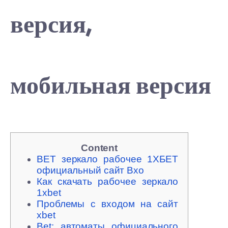
версия,
мобильная версия
Content
BET зеркало рабочее 1ХБЕТ
официальный сайт Вхо
Как скачать рабочее зеркало
1xbet
Проблемы с входом на сайт
xbet
Bet: автоматы официального