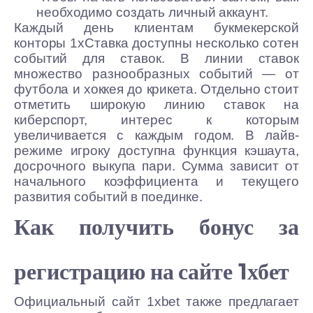
необходимо создать личный аккаунт.
Каждый день клиентам букмекерской
конторы 1хСтавка доступны несколько сотен
событий для ставок. В линии ставок
множество разнообразных событий — от
футбола и хоккея до крикета. Отдельно стоит
отметить широкую линию ставок на
киберспорт, интерес к которым
увеличивается с каждым годом. В лайв-
режиме игроку доступна функция кэшаута,
досрочного выкупа пари. Сумма зависит от
начального коэффициента и текущего
развития событий в поединке.
Как получить бонус за
регистрацию на сайте 1хбет
Официальный сайт 1xbet также предлагает