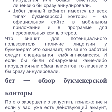
лицензию бы сразу аннулировали.
1хбет личный кабинет имеется во всех
типах букмекерской конторы – на
официальном сайте, в мобильном
приложении и в программе для
персональных компьютеров.
Что значит для потенциального
пользователя наличие лицензии у
букмекера? Это означает, что за его работой
следит специальная гемблинг-комиссия. И
если бы были обнаружены какие-либо
нарушения или обман клиентов, то лицензию
бы сразу аннулировали.
бет — обзор букмекерской
конторы
По его завершению запустить приложение и
если у вас, уже есть действующий аккаунт,