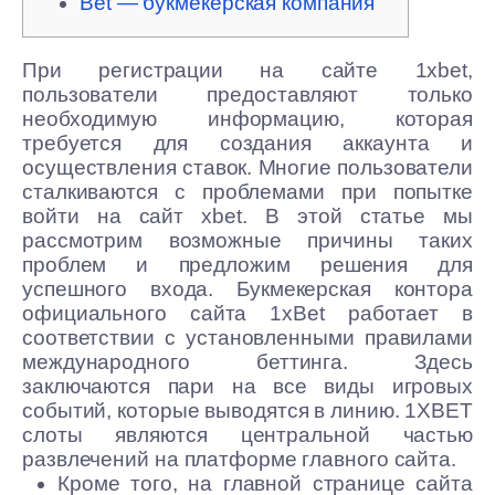
Bet — букмекерская компания
При регистрации на сайте 1xbet,
пользователи предоставляют только
необходимую информацию, которая
требуется для создания аккаунта и
осуществления ставок. Многие пользователи
сталкиваются с проблемами при попытке
войти на сайт xbet. В этой статье мы
рассмотрим возможные причины таких
проблем и предложим решения для
успешного входа. Букмекерская контора
официального сайта 1xBet работает в
соответствии с установленными правилами
международного беттинга. Здесь
заключаются пари на все виды игровых
событий, которые выводятся в линию. 1XBET
cлоты являются центральной частью
развлечений на платформе главного сайта.
Кроме того, на главной странице сайта