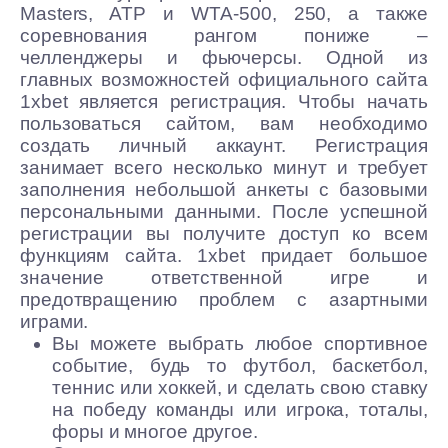
Masters, ATP и WTA-500, 250, а также
соревнования рангом пониже –
челленджеры и фьючерсы. Одной из
главных возможностей официального сайта
1xbet является регистрация. Чтобы начать
пользоваться сайтом, вам необходимо
создать личный аккаунт. Регистрация
занимает всего несколько минут и требует
заполнения небольшой анкеты с базовыми
персональными данными. После успешной
регистрации вы получите доступ ко всем
функциям сайта. 1xbet придает большое
значение ответственной игре и
предотвращению проблем с азартными
играми.
Вы можете выбрать любое спортивное
событие, будь то футбол, баскетбол,
теннис или хоккей, и сделать свою ставку
на победу команды или игрока, тоталы,
форы и многое другое.