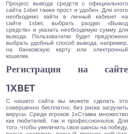
Процесс вывода средств с официального
сайта 1xbet также прост и удобен. Для этого
необходимо зайти в личный кабинет на
сайте 1xbet, выбрать раздел «Вывод
средств» и указать необходимую сумму для
вывода. Пользователю будет предложено
выбрать удобный способ вывода, например,
на банковскую карту или электронный
кошелек.
Регистрация на сайте
1XBET
С нашего сайта вы можете сделать это
совершенно бесплатно, без риска загрузить
вирусы. Среди игроков 1хСтавка множество
как любителей, так и профессионалов. Для
того, чтобы увеличить свои шансы на победу,
важно составить верный прогноз события.