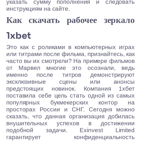
указать сумму пополнения и следовать
инструкциям на сайте.
Как скачать рабочее зеркало
1xbet
Это как с роликами в компьютерных играх
или титрами после фильма, признайтесь, как
часто вы их смотрели? На примере фильмов
от Марвел многие это осознали, ведь
именно после титров демонстрируют
эксклюзивные сцены или анонсы
предстоящих новинок. Компания 1хбет
поставила себе цель стать одной из самых
популярных букмекерских контор на
просторах России и СНГ. Сегодня можно
сказать, что данная организация добилась
внушительных успехов в достижении
подобной задачи. Exinvest Limited
гарантирует конфиденциальность