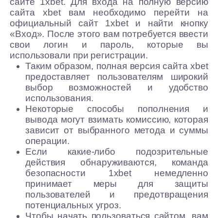
сайте 1xbet. Для входа на полную версию
сайта xbet вам необходимо перейти на
официальный сайт 1xbet и найти кнопку
«Вход». После этого вам потребуется ввести
свои логин и пароль, которые вы
использовали при регистрации.
Таким образом, полная версия сайта xbet
предоставляет пользователям широкий
выбор возможностей и удобство
использования.
Некоторые способы пополнения и
вывода могут взимать комиссию, которая
зависит от выбранного метода и суммы
операции.
Если какие-либо подозрительные
действия обнаруживаются, команда
безопасности 1xbet немедленно
принимает меры для защиты
пользователей и предотвращения
потенциальных угроз.
Чтобы начать пользоваться сайтом, вам