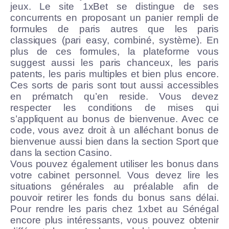
jeux. Le site 1xBet se distingue de ses
concurrents en proposant un panier rempli de
formules de paris autres que les paris
classiques (pari easy, combiné, système). En
plus de ces formules, la plateforme vous
suggest aussi les paris chanceux, les paris
patents, les paris multiples et bien plus encore.
Ces sorts de paris sont tout aussi accessibles
en prématch qu’en reside. Vous devez
respecter les conditions de mises qui
s’appliquent au bonus de bienvenue. Avec ce
code, vous avez droit à un alléchant bonus de
bienvenue aussi bien dans la section Sport que
dans la section Casino.
Vous pouvez également utiliser les bonus dans
votre cabinet personnel. Vous devez lire les
situations générales au préalable afin de
pouvoir retirer les fonds du bonus sans délai.
Pour rendre les paris chez 1xbet au Sénégal
encore plus intéressants, vous pouvez obtenir