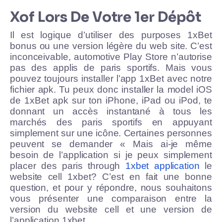
Xof Lors De Votre 1er Dépôt
Il est logique d’utiliser des purposes 1xBet
bonus ou une version légère du web site. C’est
inconceivable, automotive Play Store n’autorise
pas des applis de paris sportifs. Mais vous
pouvez toujours installer l’app 1xBet avec notre
fichier apk. Tu peux donc installer la model iOS
de 1xBet apk sur ton iPhone, iPad ou iPod, te
donnant un accès instantané à tous les
marchés des paris sportifs en appuyant
simplement sur une icône. Certaines personnes
peuvent se demander « Mais ai-je même
besoin de l’application si je peux simplement
placer des paris through
1xbet application
le
website cell 1xbet? C’est en fait une bonne
question, et pour y répondre, nous souhaitons
vous présenter une comparaison entre la
version du website cell et une version de
l’application 1xbet.