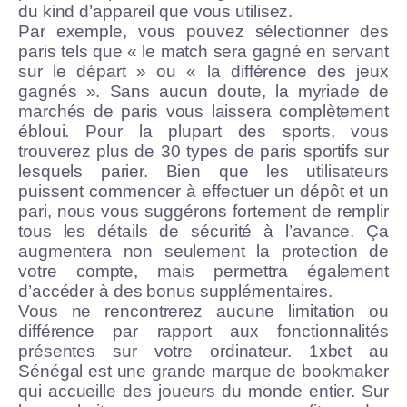
du kind d’appareil que vous utilisez.
Par exemple, vous pouvez sélectionner des
paris tels que « le match sera gagné en servant
sur le départ » ou « la différence des jeux
gagnés ». Sans aucun doute, la myriade de
marchés de paris vous laissera complètement
ébloui. Pour la plupart des sports, vous
trouverez plus de 30 types de paris sportifs sur
lesquels parier. Bien que les utilisateurs
puissent commencer à effectuer un dépôt et un
pari, nous vous suggérons fortement de remplir
tous les détails de sécurité à l’avance. Ça
augmentera non seulement la protection de
votre compte, mais permettra également
d’accéder à des bonus supplémentaires.
Vous ne rencontrerez aucune limitation ou
différence par rapport aux fonctionnalités
présentes sur votre ordinateur. 1xbet au
Sénégal est une grande marque de bookmaker
qui accueille des joueurs du monde entier. Sur