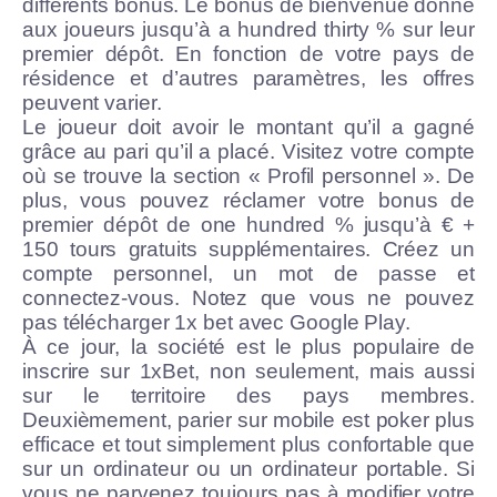
différents bonus. Le bonus de bienvenue donne
aux joueurs jusqu’à a hundred thirty % sur leur
premier dépôt. En fonction de votre pays de
résidence et d’autres paramètres, les offres
peuvent varier.
Le joueur doit avoir le montant qu’il a gagné
grâce au pari qu’il a placé. Visitez votre compte
où se trouve la section « Profil personnel ». De
plus, vous pouvez réclamer votre bonus de
premier dépôt de one hundred % jusqu’à € +
150 tours gratuits supplémentaires. Créez un
compte personnel, un mot de passe et
connectez-vous. Notez que vous ne pouvez
pas télécharger 1x bet avec Google Play.
À ce jour, la société est le plus populaire de
inscrire sur 1xBet, non seulement, mais aussi
sur le territoire des pays membres.
Deuxièmement, parier sur mobile est poker plus
efficace et tout simplement plus confortable que
sur un ordinateur ou un ordinateur portable. Si
vous ne parvenez toujours pas à modifier votre