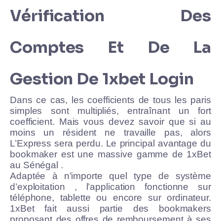
Vérification Des
Comptes Et De La
Gestion De 1xbet Login
Dans ce cas, les coefficients de tous les paris
simples sont multipliés, entraînant un fort
coefficient. Mais vous devez savoir que si au
moins un résident ne travaille pas, alors
L’Express sera perdu. Le principal avantage du
bookmaker est une massive gamme de 1xBet
au Sénégal .
Adaptée à n’importe quel type de système
d’exploitation , l’application fonctionne sur
téléphone, tablette ou encore sur ordinateur.
1xBet fait aussi partie des bookmakers
proposant des offres de remboursement à ses