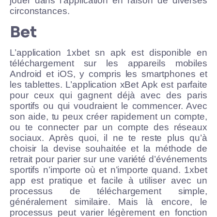
jouer dans l’application en raison de diverses
circonstances.
Bet
L’application 1xbet sn apk est disponible en
téléchargement sur les appareils mobiles
Android et iOS, y compris les smartphones et
les tablettes. L’application xBet Apk est parfaite
pour ceux qui gagnent déjà avec des paris
sportifs ou qui voudraient le commencer. Avec
son aide, tu peux créer rapidement un compte,
ou te connecter par un compte des réseaux
sociaux. Après quoi, il ne te reste plus qu’à
choisir la devise souhaitée et la méthode de
retrait pour parier sur une variété d’événements
sportifs n’importe où et n’importe quand. 1xbet
app est pratique et facile à utiliser avec un
processus de téléchargement simple,
généralement similaire. Mais là encore, le
processus peut varier légèrement en fonction