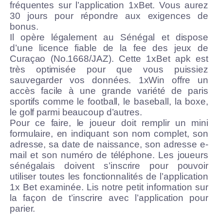
fréquentes sur l’application 1xBet. Vous aurez
30 jours pour répondre aux exigences de
bonus.
Il opère légalement au Sénégal et dispose
d’une licence fiable de la fee des jeux de
Curaçao (No.1668/JAZ). Cette 1xBet apk est
très optimisée pour que vous puissiez
sauvegarder vos données. 1xWin offre un
accès facile à une grande variété de paris
sportifs comme le football, le baseball, la boxe,
le golf parmi beaucoup d’autres.
Pour ce faire, le joueur doit remplir un mini
formulaire, en indiquant son nom complet, son
adresse, sa date de naissance, son adresse e-
mail et son numéro de téléphone. Les joueurs
sénégalais doivent s’inscrire pour pouvoir
utiliser toutes les fonctionnalités de l’application
1x Bet examinée. Lis notre petit information sur
la façon de t’inscrire avec l’application pour
parier.