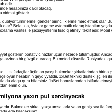
əb edir.
ində hesabınıza daxil olacaq.
 xidmət göstərir.
a, dublyor turnirlərinə, gənclər birinciliklərinə mərc etmək olar
k olar? Beləliklə, Aviator game avtomatik olaraq istənilən yaşda
ama vasitəsilə şəxsiyyətlərini təsdiq etməyi təklif edir. Mоbil 
iyyət göstərən portativ cihazlar üçün nəzərdə tutulmuşdur. Anc
ə ərzində bir güzgü quracaq. Bu metod xüsusilə Rusiyadakı quma
sdilli istifadəçilər üçün ən yaxşı bukmeker şirkətlərindən birinə
eçə oyun hesabının qeydiyyatıdır. 1xBet texniki dəstək işçiləri 
tla da əlaqə qura bilərsiniz. 1xBet bonuslarından istifadə etmə
zdan əmin olun.
 milyona yaxın pul xərcləyəcək
ardır. Bukmeker şirkəti yaxşı əmsallarla və ən geniş sıra ilə fər
fadə edə biləcəksiniz.