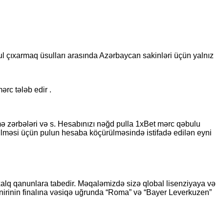
pul çıxarmaq üsulları arasında Azərbaycan sakinləri üçün yalnız
rc tələb edir .
mə zərbələri və s. Hesabınızı nəğd pulla 1xBet mərc qəbulu
nilməsi üçün pulun hesaba köçürülməsində istifadə edilən eyni
xalq qanunlara tabedir. Məqaləmizdə sizə qlobal lisenziyaya və
nirinin finalına vəsiqə uğrunda “Roma” və “Bayer Leverkuzen”