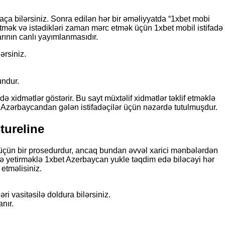
ça bilərsiniz. Sonra edilən hər bir əməliyyatda “1xbet mobi
etmək və istədikləri zaman mərc etmək üçün 1xbet mobil istifadə
arının canlı yayımlanmasıdır.
ərsiniz.
undur.
ə xidmətlər göstərir. Bu sayt müxtəlif xidmətlər təklif etməklə
 Azərbaycandan gələn istifadəçilər üçün nəzərdə tutulmuşdur.
tureline
 üçün bir prosedurdur, ancaq bundan əvvəl xarici mənbələrdən
inə yetirməklə 1xbet Azerbaycan yukle təqdim edə biləcəyi hər
etməlisiniz.
 vasitəsilə doldura bilərsiniz.
nır.