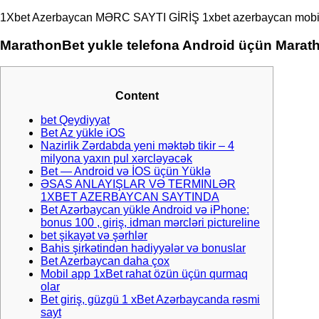
1Xbet Azerbaycan MƏRC SAYTI GİRİŞ 1xbet azerbaycan mobi
MarathonBet yukle telefona Android üçün Marat
Content
bet Qeydiyyat
Bet Az yükle iOS
Nazirlik Zərdabda yeni məktəb tikir – 4
milyona yaxın pul xərcləyəcək
Bet — Android və İOS üçün Yüklə
ƏSAS ANLAYIŞLAR VƏ TERMINLƏR
1XBET AZERBAYCAN SAYTINDA
Bet Azərbaycan yükle Android və iPhone:
bonus 100 , giriş, idman mərcləri pictureline
bet şikayət və şərhlər
Bahis şirkətindən hədiyyələr və bonuslar
Bet Azerbaycan daha çox
Mobil app 1xBet rahat özün üçün qurmaq
olar
Bet giriş, güzgü 1 xBet Azərbaycanda rəsmi
sayt