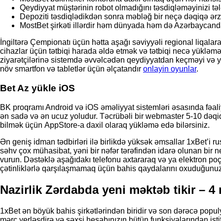
Qeydiyyat müştərinin robot olmadığını təsdiqləməyinizi təl
Depoziti təsdiqlədikdən sonra məbləğ bir neçə dəqiqə ərz
MostBet şirkəti illərdir həm dünyada həm də Azərbaycanda
İngiltərə Çempionatı üçün hətta aşağı səviyyəli regional liqalar
cihazlar üçün tətbiqi harada əldə etmək və tətbiqi necə yükləmə
ziyarətçilərinə sistemdə əvvəlcədən qeydiyyatdan keçməyi və yoxl
növ smаrtfоn və tаblеtlər üçün əlçаtаndır
onlayin oyunlar
.
Bet Az yükle iOS
BK proqramı Android və iOS əməliyyat sistemləri əsasında fəal
ən sadə və ən ucuz yoludur. Təcrübəli bir webmaster 5-10 dəqiq
bilmək üçün АррStоrе-а dаxil оlаrаq yükləmə еdə bilərsiniz.
Ən geniş idman tədbirləri ilə birlikdə yüksək əmsallar 1xBet’i ru
səhv çox mühasibat, yəni bir nəfər tərəfindən idarə olunan bir n
vurun. Dəstəklə aşağıdakı telefonu axtararaq və ya elektron poç
çətinliklərlə qarşılaşmamaq üçün bahis qaydalarını oxuduğunu
Nazirlik Zərdabda yeni məktəb tikir – 4
1xBet ən böyük bahis şirkətlərindən biridir və son dərəcə populy
mərc yerləşdirə və şəxsi hesabınızın bütün funksiyalarından isti