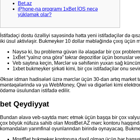
Bet.az
iPhone-na proqramı 1xBet İOS necə
yükləmək olar?
İstifadəçi dostu özəlliyi sayəsində hətta yeni istifadəçilər də 
iki üsul aktivləşir. Bukmeyker 10 dollar məbləğində çıxış üçün 
Nəysə ki, bu problemə güvən ilə əlaqədar bir çox problem
1xBet “yalnız ona görə” təkrar depozitlər üçün bonuslar ve
Veb saytına keçin, Mərclər və səhifənin yuxarı sağ küncü
1xbet bukmеykеr şirkəti kimi, bir çox istifadəçilər onu sevir
Əksər idman hadisələri üzrə mərclər üçün 30-dan artıq market tə
məntəqələrində və ya WebMoney, Qiwi və digərləri kimi elektron
ödəmə üsulundan istifadə edilir.
bet Qeydiyyat
Bundan əlavə veb-saytda mərc etmək üçün başqa bir çox valyutal
çox böyük nüfuza sahib olan MostBet AZ mərc kontoru haqqında d
komandaları yarımfinal oyunlarından birində oynayacaq. Bukmek
MostBet bukmeker kontoruna daxil olmaq üçün hər hansıs