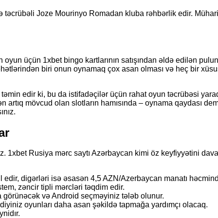
ə təcrübəli Joze Mourinyo Romadan kluba rəhbərlik edir. Müharibə
 oyun üçün 1xbet bingo kartlarının satışından əldə edilən pulun 
hətlərindən biri onun oynamaq çox asan olması və heç bir xüsusi
 təmin edir ki, bu da istifadəçilər üçün rahat oyun təcrübəsi yar
ən artıq mövcud olan slotların hamısında – oynama qaydası demək 
ınız.
ar
niz. 1xbet Rusiya mərc saytı Azərbaycan kimi öz keyfiyyətini davam
il edir, digərləri isə əsasən 4,5 AZN/Azerbaycan manatı həcmind
, zəncir tipli mərcləri təqdim edir.
a görünəcək və Android seçməyiniz tələb olunur.
tədiyiniz oyunları daha asan şəkildə tapmağa yardımçı olacaq.
ynidır.