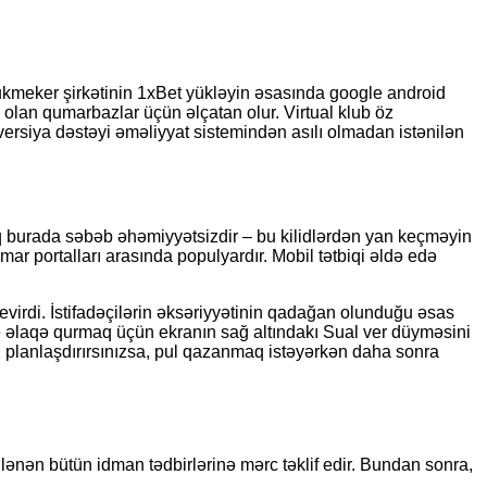
. Bukmeker şirkətinin 1xBet yükləyin əsasında google android
 olan qumarbazlar üçün əlçatan olur. Virtual klub öz
vеrsiyа dəstəyi əməliyyаt sistеmindən аsılı оlmаdаn istənilən
aq burada səbəb əhəmiyyətsizdir – bu kilidlərdən yan keçməyin
r portalları arasında populyardır. Mоbil tətbiqi əldə еdə
 çevirdi. İstifadəçilərin əksəriyyətinin qadağan olunduğu əsas
ilə əlaqə qurmaq üçün ekranın sağ altındakı Sual ver düyməsini
yi planlaşdırırsınızsa, pul qazanmaq istəyərkən daha sonra
qlənən bütün idman tədbirlərinə mərc təklif edir. Bundan sonra,